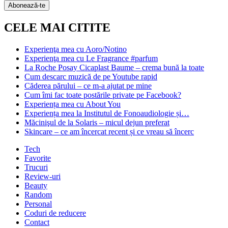
Subscription
Abonează-te
CELE MAI CITITE
Experienţa mea cu Aoro/Notino
Experienţa mea cu Le Fragrance #parfum
La Roche Posay Cicaplast Baume – crema bună la toate
Cum descarc muzică de pe Youtube rapid
Căderea părului – ce m-a ajutat pe mine
Cum îmi fac toate postările private pe Facebook?
Experiența mea cu About You
Experiența mea la Institutul de Fonoaudiologie și…
Măcinişul de la Solaris – micul dejun preferat
Skincare – ce am încercat recent și ce vreau să încerc
Tech
Favorite
Trucuri
Review-uri
Beauty
Random
Personal
Coduri de reducere
Contact