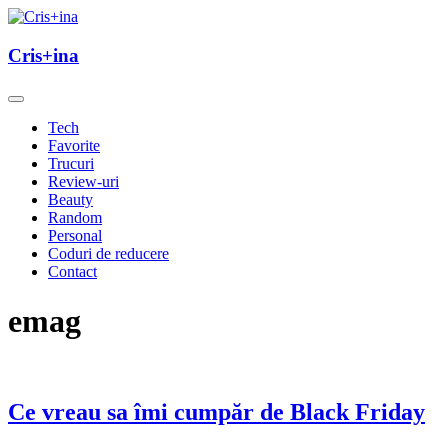
Skip
to
un blog cu de toate
content
Cris+ina
Cris+ina
Tech
Favorite
Trucuri
Review-uri
Beauty
Random
Personal
Coduri de reducere
Contact
emag
Ce vreau sa îmi cumpăr de Black Friday