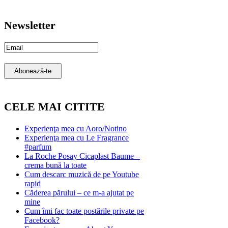
Newsletter
Email
Subscription
Abonează-te
CELE MAI CITITE
Experienţa mea cu Aoro/Notino
Experienţa mea cu Le Fragrance
#parfum
La Roche Posay Cicaplast Baume –
crema bună la toate
Cum descarc muzică de pe Youtube
rapid
Căderea părului – ce m-a ajutat pe
mine
Cum îmi fac toate postările private pe
Facebook?