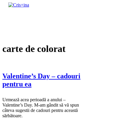
Skip
to
un blog cu de toate
content
Cris+ina
carte de colorat
Valentine’s Day – cadouri
pentru ea
Urmează acea perioadă a anului –
Valentine’s Day. M-am gândit să vă spun
câteva sugestii de cadouri pentru această
sărbătoare.