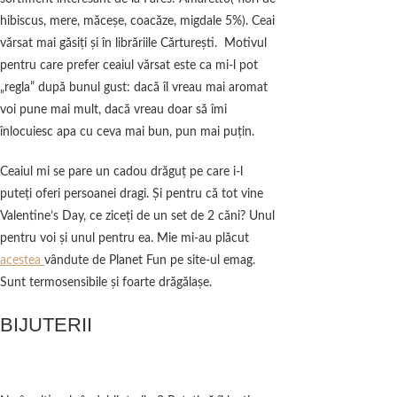
hibiscus, mere, măceşe, coacăze, migdale 5%). Ceai
vărsat mai găsiţi şi în librăriile Cărtureşti. Motivul
pentru care prefer ceaiul vărsat este ca mi-l pot
„regla” după bunul gust: dacă îl vreau mai aromat
voi pune mai mult, dacă vreau doar să îmi
înlocuiesc apa cu ceva mai bun, pun mai puţin.
Ceaiul mi se pare un cadou drăguţ pe care i-l
puteţi oferi persoanei dragi. Şi pentru că tot vine
Valentine’s Day, ce ziceţi de un set de 2 căni? Unul
pentru voi şi unul pentru ea. Mie mi-au plăcut
acestea
vândute de Planet Fun pe site-ul emag.
Sunt termosensibile şi foarte drăgălaşe.
BIJUTERII