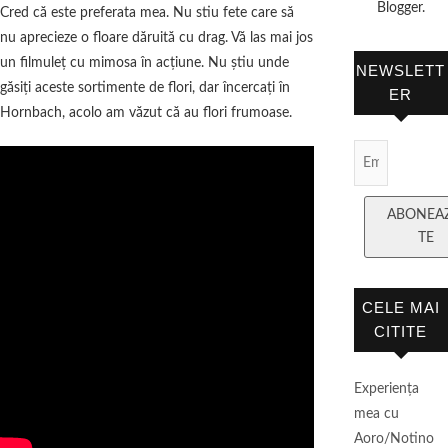
Blogger.
Cred că este preferata mea. Nu stiu fete care să
nu aprecieze o floare dăruită cu drag. Vă las mai jos
un filmuleţ cu mimosa în acţiune. Nu ştiu unde
NEWSLETT
găsiţi aceste sortimente de flori, dar încercaţi în
ER
Hornbach, acolo am văzut că au flori frumoase.
Email
Subscript
ABONEA
TE
CELE MAI
CITITE
Experienţa
mea cu
Aoro/Notino