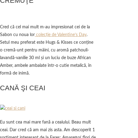
CREMUŢE
Cred că cel mai mult m-au impresionat cei de la
Sabon cu noua lor
colecţie de Valentine’s Day
.
Setul meu preferat este Hugs & Kisses ce conţine
o cremă-unt pentru mâini, cu aromă patchouli-
lavandă-vanilie 30 ml şi un luciu de buze African
Amber, ambele ambalate într-o cutie metalică, în
formă de inimă.
CANĂ ŞI CEAI
Eu sunt cea mai mare fană a ceaiului. Beau mult
ceai. Dar cred că am mai zis asta. Am descoperit 1
sortiment interesant de la Fares: Amaretto( flori de