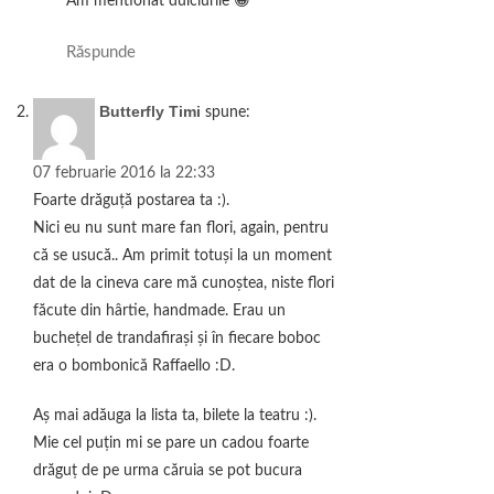
Am mentionat dulciurile 😀
Răspunde
Butterfly Timi
spune:
07 februarie 2016 la 22:33
Foarte drăguță postarea ta :).
Nici eu nu sunt mare fan flori, again, pentru
că se usucă.. Am primit totuși la un moment
dat de la cineva care mă cunoștea, niste flori
făcute din hârtie, handmade. Erau un
buchețel de trandafirași și în fiecare boboc
era o bombonică Raffaello :D.
Aș mai adăuga la lista ta, bilete la teatru :).
Mie cel puțin mi se pare un cadou foarte
drăguț de pe urma căruia se pot bucura