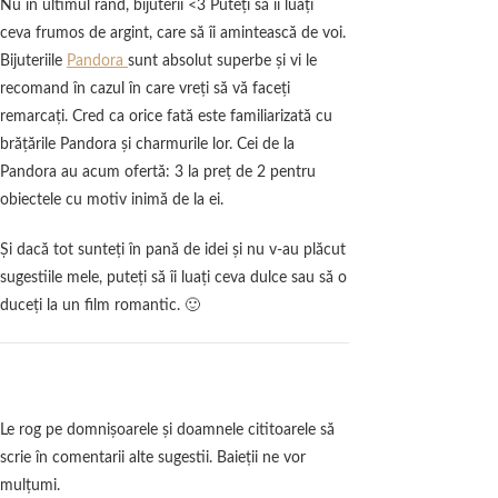
Nu în ultimul rând, bijuterii <3 Puteţi să îi luaţi
ceva frumos de argint, care să îi amintească de voi.
Bijuteriile
Pandora
sunt absolut superbe şi vi le
recomand în cazul în care vreţi să vă faceţi
remarcaţi. Cred ca orice fată este familiarizată cu
brăţările Pandora şi charmurile lor. Cei de la
Pandora au acum ofertă: 3 la preţ de 2 pentru
obiectele cu motiv inimă de la ei.
Şi dacă tot sunteţi în pană de idei şi nu v-au plăcut
sugestiile mele, puteţi să îi luaţi ceva dulce sau să o
duceţi la un film romantic. 🙂
Le rog pe domnişoarele şi doamnele cititoarele să
scrie în comentarii alte sugestii. Baieţii ne vor
mulţumi.