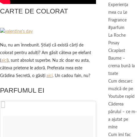
Experienţa
CARTE DE COLORAT
mea cu Le
Fragrance
#parfum
La Roche
Posay
Nu, nu am înnebunit. Ştiaţi că există cărţi de
Cicaplast
colorat pentru adulţi? Am găsit câteva pe elefant
Baume –
(
aici
), sunt absolut superbe. Nu zic doar eu asta,
crema bună la
câteva prietene le adoră. Preferata mea este
toate
Grădina Secretă, o găsiţi
aici
. Un cadou fain, nu?
Cum descarc
PARFUMUL EI
muzică de pe
Youtube rapid
Căderea
părului – ce m-
a ajutat pe
mine
Cum îmi fac