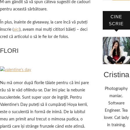
M-am gândit să vă spun câteva sugestii de cadouri
pentru această sărbătoare.
CINE
În plus, înainte de giveaway, la care încă vă puteţi
SCRIE
înscrie (
aici
), aveam mai mulţi cititori băieţi – deci
cred că articolul o să le fie lor de folos.
FLORI
Cristina
Nu mă omor după florile tăiate pentru că îmi pare
Photography
rău să le văd ofilindu-se. Dar îmi plac la nebunie
maniac.
suculentele. Sunt super uşor de îngrijit. Pentru
Software
Valentine’s Day puteţi să ii cumpăraţi Hoya kerrii,
Engineer. Tea
este o suculentă în formă de inimă. De la iubitul
lover. Cat lady
meu am primit anul trecut o mimosa pudica, o
in training.
plantă care îşi strânge frunzele când este atinsă.