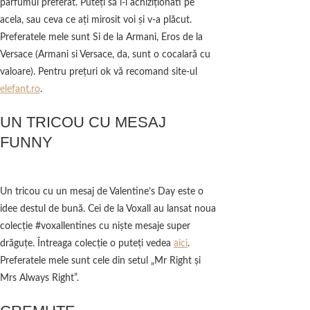
parfumul preferat. Puteţi să i-l achiziţionati pe
acela, sau ceva ce aţi mirosit voi şi v-a plăcut.
Preferatele mele sunt Si de la Armani, Eros de la
Versace (Armani si Versace, da, sunt o cocalară cu
valoare). Pentru preţuri ok vă recomand site-ul
elefant.ro
.
UN TRICOU CU MESAJ
FUNNY
Un tricou cu un mesaj de Valentine’s Day este o
idee destul de bună. Cei de la Voxall au lansat noua
colecţie #voxallentines cu nişte mesaje super
drăguţe. Întreaga colecţie o puteţi vedea
aici
.
Preferatele mele sunt cele din setul „Mr Right şi
Mrs Always Right”.