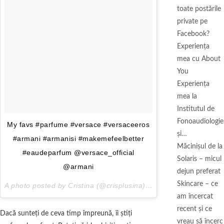
toate postările
private pe
Facebook?
Experiența
mea cu About
You
Experiența
mea la
Institutul de
Fonoaudiologie
My favs #parfume #versace #versaceeros
și…
#armani #armanisi #makemefeelbetter
Măcinişul de la
#eaudeparfum @versace_official
Solaris – micul
@armani
dejun preferat
Skincare – ce
A photo posted by Cristina (@crisplusina) on
Jan 17, 2016 at 7
am încercat
recent și ce
Dacă sunteţi de ceva timp împreună, îi ştiţi
vreau să încerc