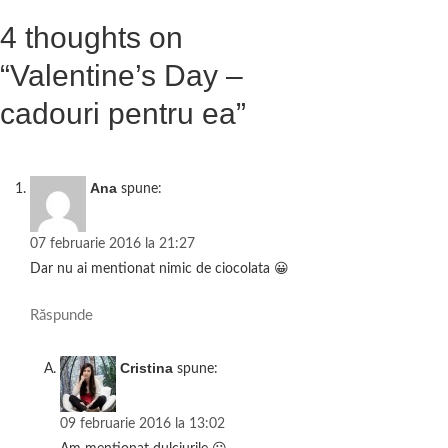
t
k
e
4 thoughts on
a
“Valentine’s Day –
z
cadouri pentru ea”
ă
Ana
spune:
07 februarie 2016 la 21:27
Dar nu ai mentionat nimic de ciocolata 😀
Răspunde
Cristina
spune:
09 februarie 2016 la 13:02