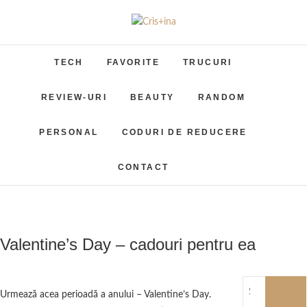
Skip
to
Cris+ina
UN BLOG CU DE TOATE
content
TECH
FAVORITE
TRUCURI
REVIEW-URI
BEAUTY
RANDOM
PERSONAL
CODURI DE REDUCERE
CONTACT
Valentine’s Day – cadouri pentru ea
Urmează acea perioadă a anului – Valentine’s Day.