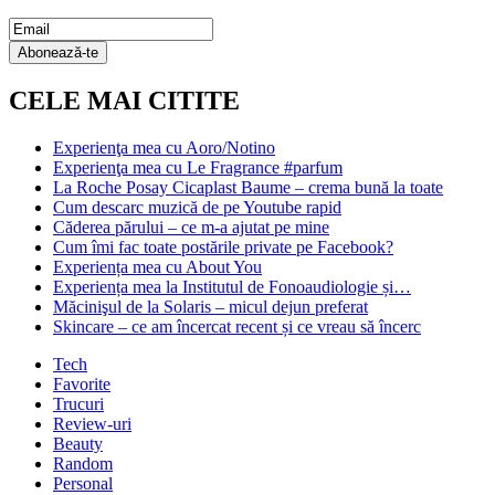
Email
Subscription
Abonează-te
CELE MAI CITITE
Experienţa mea cu Aoro/Notino
Experienţa mea cu Le Fragrance #parfum
La Roche Posay Cicaplast Baume – crema bună la toate
Cum descarc muzică de pe Youtube rapid
Căderea părului – ce m-a ajutat pe mine
Cum îmi fac toate postările private pe Facebook?
Experiența mea cu About You
Experiența mea la Institutul de Fonoaudiologie și…
Măcinişul de la Solaris – micul dejun preferat
Skincare – ce am încercat recent și ce vreau să încerc
Tech
Favorite
Trucuri
Review-uri
Beauty
Random
Personal