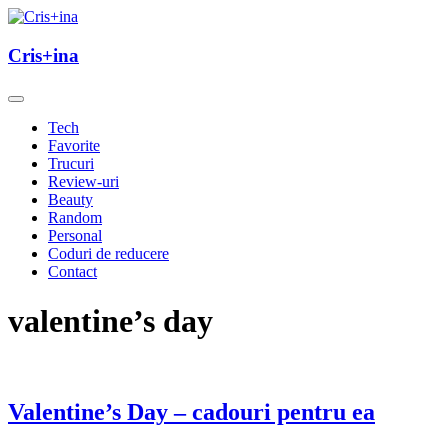
Skip
to
un blog cu de toate
content
Cris+ina
Cris+ina
Tech
Favorite
Trucuri
Review-uri
Beauty
Random
Personal
Coduri de reducere
Contact
valentine’s day
Valentine’s Day – cadouri pentru ea