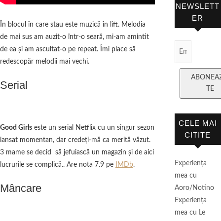
NEWSLETT
ER
În blocul în care stau este muzică în lift. Melodia
de mai sus am auzit-o într-o seară, mi-am amintit
Email Subscript
de ea şi am ascultat-o pe repeat. Îmi place să
redescopăr melodii mai vechi.
ABONEA
Serial
TE
CELE MAI
Good Girls
este un serial Netflix cu un singur sezon
CITITE
lansat momentan, dar credeţi-mă ca merită văzut.
3 mame se decid să jefuiască un magazin şi de aici
Experienţa
lucrurile se complică.. Are nota 7.9 pe
IMDb
.
mea cu
Mâncare
Aoro/Notino
Experienţa
mea cu Le