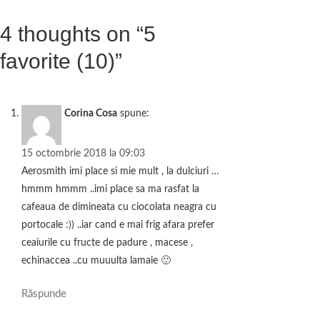
s
n
j
4 thoughts on “5
t
k
e
favorite (10)”
a
z
ă
Corina Cosa
spune:
15 octombrie 2018 la 09:03
Aerosmith imi place si mie mult , la dulciuri …
hmmm hmmm ..imi place sa ma rasfat la
cafeaua de dimineata cu ciocolata neagra cu
portocale :)) ..iar cand e mai frig afara prefer
ceaiurile cu fructe de padure , macese ,
echinaccea ..cu muuulta lamaie 🙂
Răspunde