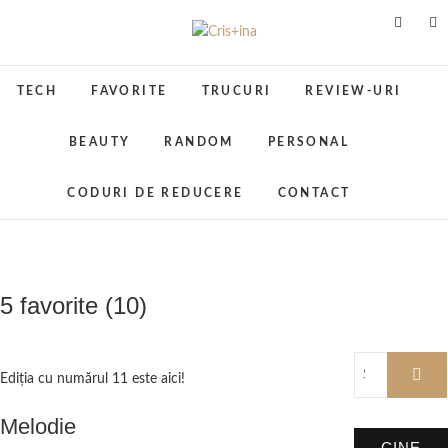
Skip
to
Cris+ina
UN BLOG CU DE TOATE
content
TECH
FAVORITE
TRUCURI
REVIEW-URI
BEAUTY
RANDOM
PERSONAL
CODURI DE REDUCERE
CONTACT
5 favorite (10)
Ediţia cu numărul 11 este aici!
Melodie
CINE