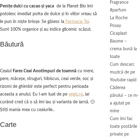
Fragrance
Peniţe dulci cu cacao şi yaca
de la Planet Bio îmi
#parfum
potolesc imediat pofta de dulce şi în viitor vreau să
La Roche
le pun în nişte brioşe. Se găsesc la
Farmacia Tei
.
Posay
Sunt 100% organice şi au indice glicemic scăzut.
Cicaplast
Baume –
Băutură
crema bună la
toate
Cum descarc
Ceaiul
Fares Ceai Anotimpuri de toamnă
cu mere,
muzică de pe
pere, măceşe, struguri, hibiscus, ceai verde, soc şi
Youtube rapid
rizomi de ghimbir este perfect pentru perioada
Căderea
aceasta a anului. Eu l-am luat de pe
vegis.ro
, iar
părului – ce m-
curând cred că o să îmi iau şi varianta de iarnă. 🙂
a ajutat pe
Ştiţi mania mea cu ceaiurile..
mine
Cum îmi fac
Carte
toate postările
private pe