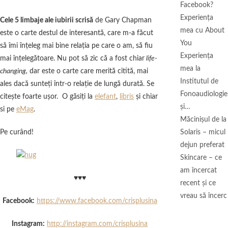
Facebook?
Experiența
Cele 5 limbaje ale iubirii scrisă
de Gary Chapman
mea cu About
este o carte destul de interesantă, care m-a făcut
You
să îmi înţeleg mai bine relaţia pe care o am, să fiu
Experiența
mai înţelegătoare. Nu pot să zic că a fost chiar
life-
mea la
changing,
dar este o carte care merită citită, mai
Institutul de
ales dacă sunteţi într-o relaţie de lungă durată. Se
Fonoaudiologie
citeşte foarte uşor. O găsiţi la
elefant
,
libris
şi chiar
și…
si pe
eMag
.
Măcinişul de la
Pe curând!
Solaris – micul
dejun preferat
Skincare – ce
am încercat
♥♥♥
recent și ce
vreau să încerc
Facebook:
https://www.facebook.com/crisplusina
Instagram:
http://instagram.com/crisplusina