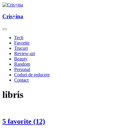
Skip
to
un blog cu de toate
content
Cris+ina
Cris+ina
Tech
Favorite
Trucuri
Review-uri
Beauty
Random
Personal
Coduri de reducere
Contact
libris
5 favorite (12)