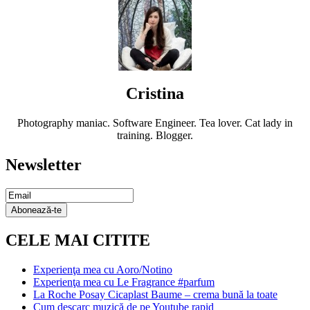
Cristina
Photography maniac. Software Engineer. Tea lover. Cat lady in
training. Blogger.
Newsletter
Email
Subscription
Abonează-te
CELE MAI CITITE
Experienţa mea cu Aoro/Notino
Experienţa mea cu Le Fragrance #parfum
La Roche Posay Cicaplast Baume – crema bună la toate
Cum descarc muzică de pe Youtube rapid