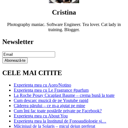
Cristina
Photography maniac. Software Engineer. Tea lover. Cat lady in
training. Blogger.
Newsletter
Email
Subscription
Abonează-te
CELE MAI CITITE
Experienţa mea cu Aoro/Notino
Experienţa mea cu Le Fragrance #parfum
La Roche Posay Cicaplast Baume – crema bună la toate
Cum descarc muzică de pe Youtube rapid
Căderea părului – ce m-a ajutat pe mine
Cum îmi fac toate postările private pe Facebook?
Experiența mea cu About You
Experiența mea la Institutul de Fonoaudiologie și…
Măcinişul de la Solaris – micul dejun preferat