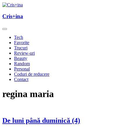
Skip
to
un blog cu de toate
content
Cris+ina
Cris+ina
Tech
Favorite
Trucuri
Review-uri
Beauty
Random
Personal
Coduri de reducere
Contact
regina maria
De luni până duminică (4)