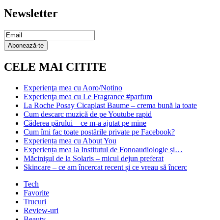
Newsletter
Email
Subscription
Abonează-te
CELE MAI CITITE
Experienţa mea cu Aoro/Notino
Experienţa mea cu Le Fragrance #parfum
La Roche Posay Cicaplast Baume – crema bună la toate
Cum descarc muzică de pe Youtube rapid
Căderea părului – ce m-a ajutat pe mine
Cum îmi fac toate postările private pe Facebook?
Experiența mea cu About You
Experiența mea la Institutul de Fonoaudiologie și…
Măcinişul de la Solaris – micul dejun preferat
Skincare – ce am încercat recent și ce vreau să încerc
Tech
Favorite
Trucuri
Review-uri
Beauty