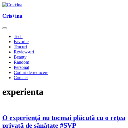
Skip
to
un blog cu de toate
content
Cris+ina
Cris+ina
Tech
Favorite
Trucuri
Review-uri
Beauty
Random
Personal
Coduri de reducere
Contact
experienta
O experienţă nu tocmai plăcută cu o reţea
privată de sănătate #SVP