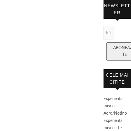
NEWSLETT
ER
Email
Subscript
ABONEA
TE
CELE MAI
CITITE
Experienţa
mea cu
Aoro/Notino
Experienţa
mea cu Le