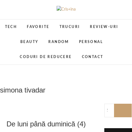
Skip
to
Cris+ina
UN BLOG CU DE TOATE
content
TECH
FAVORITE
TRUCURI
REVIEW-URI
BEAUTY
RANDOM
PERSONAL
CODURI DE REDUCERE
CONTACT
simona tivadar
De luni până duminică (4)