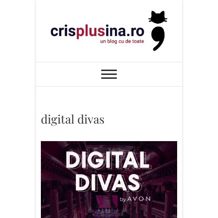
Skip
to
content
Cris+ina
UN BLOG CU DE TOATE
digital divas