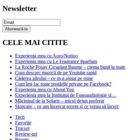
Newsletter
Email
Subscription
Abonează-te
CELE MAI CITITE
Experienţa mea cu Aoro/Notino
Experienţa mea cu Le Fragrance #parfum
La Roche Posay Cicaplast Baume – crema bună la toate
Cum descarc muzică de pe Youtube rapid
Căderea părului – ce m-a ajutat pe mine
Cum îmi fac toate postările private pe Facebook?
Experiența mea cu About You
Experiența mea la Institutul de Fonoaudiologie și…
Măcinişul de la Solaris – micul dejun preferat
Skincare – ce am încercat recent și ce vreau să încerc
Tech
Favorite
Trucuri
Review-uri
Beauty