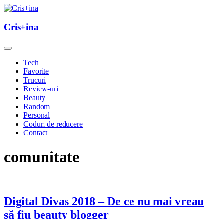
Skip
to
un blog cu de toate
content
Cris+ina
Cris+ina
Tech
Favorite
Trucuri
Review-uri
Beauty
Random
Personal
Coduri de reducere
Contact
comunitate
Digital Divas 2018 – De ce nu mai vreau
să fiu beauty blogger