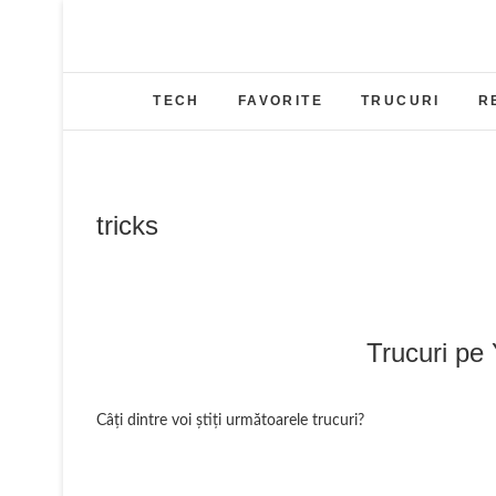
Skip
to
content
TECH
FAVORITE
TRUCURI
R
tricks
Trucuri pe
Câţi dintre voi ştiţi următoarele trucuri?