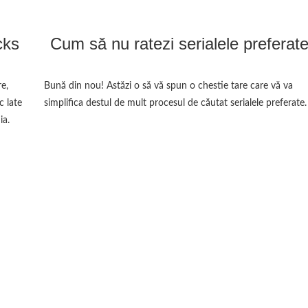
cks
Cum să nu ratezi serialele preferat
e,
Bună din nou! Astăzi o să vă spun o chestie tare care vă va
c late
simplifica destul de mult procesul de căutat serialele preferate.
ia.