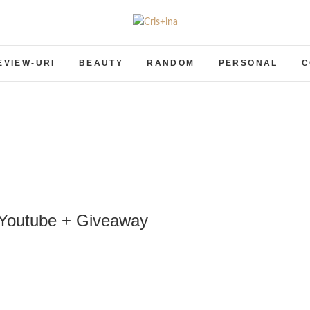
Cris+ina
UN BLOG CU DE TOATE
EVIEW-URI
BEAUTY
RANDOM
PERSONAL
C
 Youtube + Giveaway