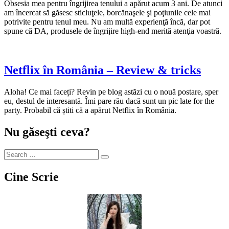
Obsesia mea pentru îngrijirea tenului a apărut acum 3 ani. De atunci
am încercat să găsesc sticluţele, borcănaşele şi poţiunile cele mai
potrivite pentru tenul meu. Nu am multă experienţă încă, dar pot
spune că DA, produsele de îngrijire high-end merită atenţia voastră.
Netflix în România – Review & tricks
Aloha! Ce mai faceți? Revin pe blog astăzi cu o nouă postare, sper
eu, destul de interesantă. Îmi pare rău dacă sunt un pic late for the
party. Probabil că știti că a apărut Netflix în România.
Nu găseşti ceva?
Cine Scrie