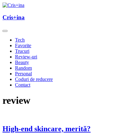
Skip
to
un blog cu de toate
content
Cris+ina
Cris+ina
Tech
Favorite
Trucuri
Review-uri
Beauty
Random
Personal
Coduri de reducere
Contact
review
High-end skincare, merită?