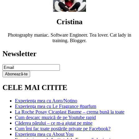
Cristina
Photography maniac. Software Engineer. Tea lover. Cat lady in
training. Blogger.
Newsletter
Email
Subscription
Abonează-te
CELE MAI CITITE
Experienţa mea cu Aoro/Notino
Experienţa mea cu Le Fragrance #parfum
La Roche Posay Cicaplast Baume – crema bună la toate
Cum descarc muzică de pe Youtube rapid
Căderea părului – ce m-a ajutat pe mine
Cum îmi fac toate postările private pe Facebook?
Experiența mea cu About You