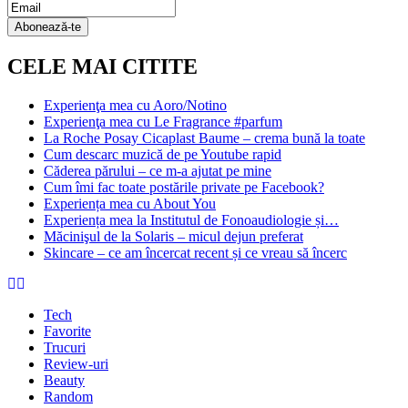
Email Subscription
Abonează-te
CELE MAI CITITE
Experienţa mea cu Aoro/Notino
Experienţa mea cu Le Fragrance #parfum
La Roche Posay Cicaplast Baume – crema bună la toate
Cum descarc muzică de pe Youtube rapid
Căderea părului – ce m-a ajutat pe mine
Cum îmi fac toate postările private pe Facebook?
Experiența mea cu About You
Experiența mea la Institutul de Fonoaudiologie și…
Măcinişul de la Solaris – micul dejun preferat
Skincare – ce am încercat recent și ce vreau să încerc
Tech
Favorite
Trucuri
Review-uri
Beauty
Random