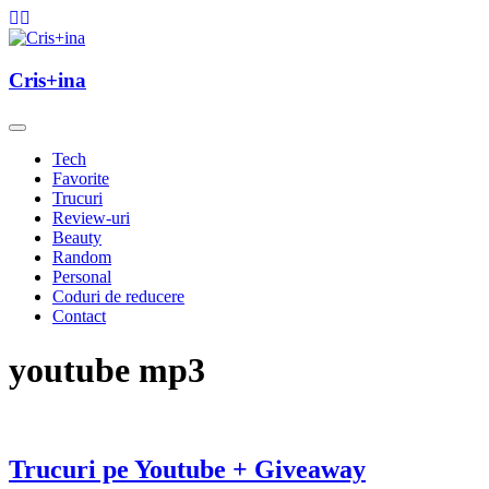
Skip
to
content
un blog cu de toate
Cris+ina
Cris+ina
Tech
Favorite
Trucuri
Review-uri
Beauty
Random
Personal
Coduri de reducere
Contact
youtube mp3
Trucuri pe Youtube + Giveaway