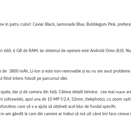
ine în patru culori: Caviar Black, Lemonade Blue, Bubblegum Pink, prefera
660, 6 GB de RAM, iar sistemul de operare este Android Oreo (8.0). N
ste de 3800 mAh, Li-Ion şi este non-removable şi eu nu am avut probleme
fiind intens folosit pe parcursul zilei.
mare
spate, dar şi de camera din faţă. Câteva detalii tehnice: cea mai
ar
 (ultrawide), apoi una de 10 MP f/2.4, 52mm, (telephoto), cu zoom opti
unzime, care vă v-a ajuta să obţineţi acel blur de fundal specific
u m-am gândit la care din camere ar trebui să mă uit când îmi face cineva 