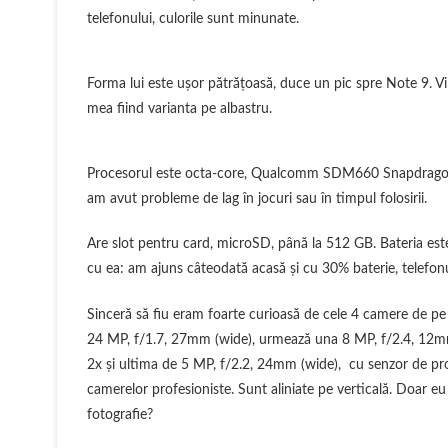
telefonului, culorile sunt minunate.
Forma lui este uşor pătrăţoasă, duce un pic spre Note 9. V
mea fiind varianta pe albastru.
Procesorul este octa-core, Qualcomm SDM660 Snapdragon 
am avut probleme de lag în jocuri sau în timpul folosirii.
Are slot pentru card, microSD, până la 512 GB. Bateria e
cu ea: am ajuns câteodată acasă şi cu 30% baterie, telefonul 
Sinceră să fiu eram foarte curioasă de cele 4 camere de pe 
24 MP, f/1.7, 27mm (wide), urmează una 8 MP, f/2.4, 12mm
2x şi ultima de 5 MP, f/2.2, 24mm (wide), cu senzor de prof
camerelor profesioniste. Sunt aliniate pe verticală. Doar e
fotografie?