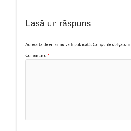
p
r
L
t
e
i
a
Lasă un răspuns
s
n
j
t
k
e
a
Adresa ta de email nu va fi publicată.
Câmpurile obligatori
z
Comentariu
*
ă