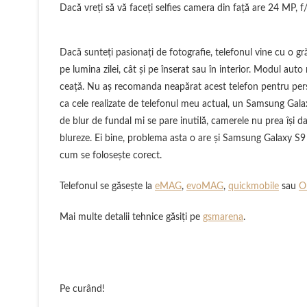
Dacă vreţi să vă faceţi selfies camera din faţă are 24 MP, 
Dacă sunteţi pasionaţi de fotografie, telefonul vine cu o gr
pe lumina zilei, cât şi pe înserat sau în interior. Modul aut
ceaţă. Nu aş recomanda neapărat acest telefon pentru pers
ca cele realizate de telefonul meu actual, un Samsung Gala
de blur de fundal mi se pare inutilă, camerele nu prea îşi 
blureze. Ei bine, problema asta o are şi Samsung Galaxy S9
cum se foloseşte corect.
Telefonul se găseşte la
eMAG
,
evoMAG
,
quickmobile
sau
O
Mai multe detalii tehnice găsiţi pe
gsmarena
.
Pe curând!