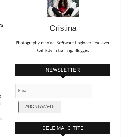
ta
Cristina
Photography maniac. Software Engineer. Tea lover.
Cat lady in training. Blogger.
u
NEWSLETTER
Email
Subscription
e
c
ABONEAZĂ-TE
o
CELE MAI CITITE