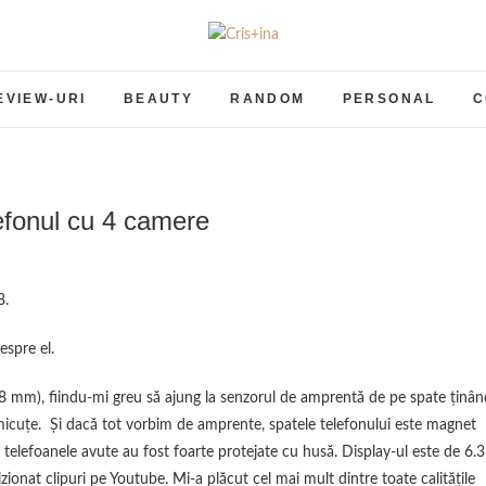
Cris+ina
UN BLOG CU DE TOATE
EVIEW-URI
BEAUTY
RANDOM
PERSONAL
C
fonul cu 4 camere
8.
espre el.
.8 mm), fiindu-mi greu să ajung la senzorul de amprentă de pe spate ţinân
micuţe. Şi dacă tot vorbim de amprente, spatele telefonului este magnet
telefoanele avute au fost foarte protejate cu husă. Display-ul este de 6.3
zionat clipuri pe Youtube. Mi-a plăcut cel mai mult dintre toate calităţile