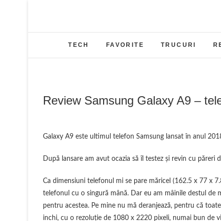
Skip
to
content
TECH
FAVORITE
TRUCURI
R
Review Samsung Galaxy A9 – tele
Galaxy A9 este ultimul telefon Samsung lansat în anul 201
După lansare am avut ocazia să îl testez şi revin cu păreri d
Ca dimensiuni telefonul mi se pare măricel (162.5 x 77 x 7
telefonul cu o singură mână. Dar eu am mâinile destul de 
pentru acestea. Pe mine nu mă deranjează, pentru că toate 
inchi, cu o rezoluţie de 1080 x 2220 pixeli, numai bun de vi