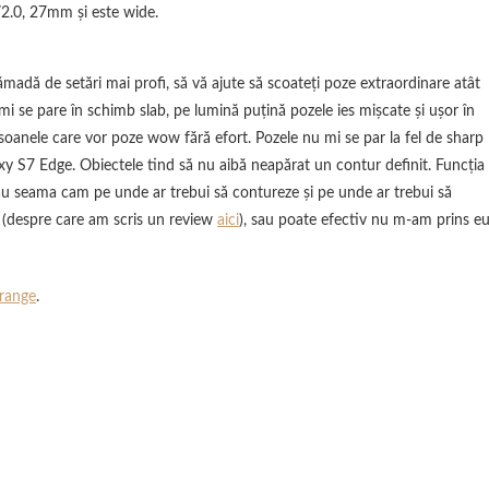
f/2.0, 27mm şi este wide.
ămadă de setări mai profi, să vă ajute să scoateţi poze extraordinare atât
o mi se pare în schimb slab, pe lumină puţină pozele ies mişcate şi uşor în
oanele care vor poze wow fără efort. Pozele nu mi se par la fel de sharp
xy S7 Edge. Obiectele tind să nu aibă neapărat un contur definit. Funcţia
dau seama cam pe unde ar trebui să contureze şi pe unde ar trebui să
 (despre care am scris un review
aici
), sau poate efectiv nu m-am prins e
range
.