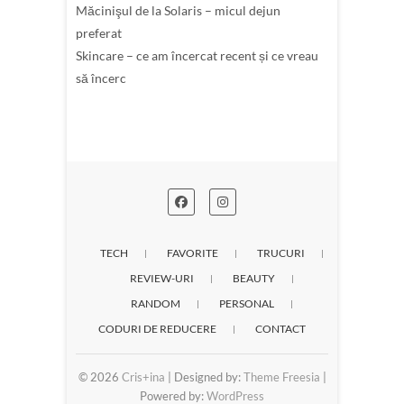
Măcinişul de la Solaris – micul dejun
preferat
Skincare – ce am încercat recent și ce vreau
să încerc
TECH
FAVORITE
TRUCURI
REVIEW-URI
BEAUTY
RANDOM
PERSONAL
CODURI DE REDUCERE
CONTACT
© 2026
Cris+ina
| Designed by:
Theme Freesia
|
Powered by:
WordPress