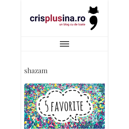
Skip
to
content
Cris+ina
UN BLOG CU DE TOATE
shazam