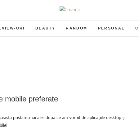
Cris+ina
UN BLOG CU DE TOATE
EVIEW-URI
BEAUTY
RANDOM
PERSONAL
C
le mobile preferate
bile!