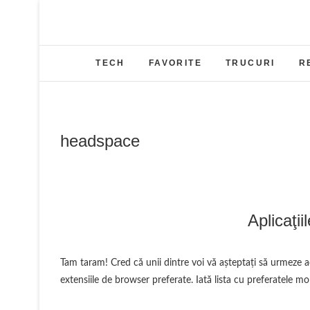
Skip
to
content
TECH
FAVORITE
TRUCURI
R
headspace
Aplicaţii
Tam taram! Cred că unii dintre voi vă aşteptaţi să urmeze această postare..mai ales după ce am vorbit de aplicaţiile desktop şi
extensiile de browser preferate. Iată lista cu preferatele mo