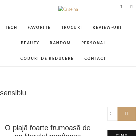
Skip
to
Cris+ina
UN BLOG CU DE TOATE
content
TECH
FAVORITE
TRUCURI
REVIEW-URI
BEAUTY
RANDOM
PERSONAL
CODURI DE REDUCERE
CONTACT
sensiblu
O plajă foarte frumoasă de
CINE