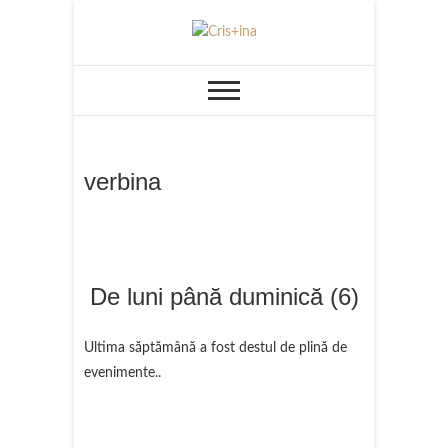
Skip
to
UN BLOG CU DE TOATE
Cris+ina
content
verbina
De luni până duminică (6)
Ultima săptămână a fost destul de plină de
evenimente..