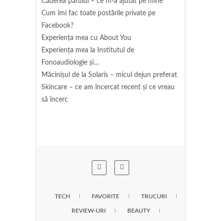
Căderea părului – ce m-a ajutat pe mine
Cum îmi fac toate postările private pe
Facebook?
Experiența mea cu About You
Experiența mea la Institutul de
Fonoaudiologie și…
Măcinişul de la Solaris – micul dejun preferat
Skincare – ce am încercat recent și ce vreau
să încerc
TECH
FAVORITE
TRUCURI
REVIEW-URI
BEAUTY