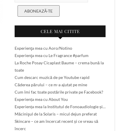
ABONEAZĂ-TE
CELE MAI CITITE
Experienţa mea cu Aoro/Notino
Experienţa mea cu Le Fragrance #parfum
La Roche Posay Cicaplast Baume – crema bună la
toate
Cum descarc muzică de pe Youtube rapid
Căderea părului – ce m-a ajutat pe mine
Cum îmi fac toate postările private pe Facebook?
Experiența mea cu About You
Experiența mea la Institutul de Fonoaudiologie și…
Măcinişul de la Solaris – micul dejun preferat
Skincare – ce am încercat recent și ce vreau să
încerc