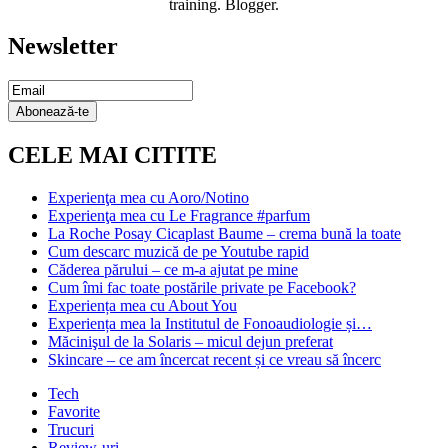
training. Blogger.
Newsletter
Email
Subscription
Abonează-te
CELE MAI CITITE
Experienţa mea cu Aoro/Notino
Experienţa mea cu Le Fragrance #parfum
La Roche Posay Cicaplast Baume – crema bună la toate
Cum descarc muzică de pe Youtube rapid
Căderea părului – ce m-a ajutat pe mine
Cum îmi fac toate postările private pe Facebook?
Experiența mea cu About You
Experiența mea la Institutul de Fonoaudiologie și…
Măcinişul de la Solaris – micul dejun preferat
Skincare – ce am încercat recent și ce vreau să încerc
Tech
Favorite
Trucuri
Review-uri