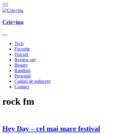
Skip
to
content
un blog cu de toate
Cris+ina
Cris+ina
Tech
Favorite
Trucuri
Review-uri
Beauty
Random
Personal
Coduri de reducere
Contact
rock fm
Hey Day – cel mai mare festival