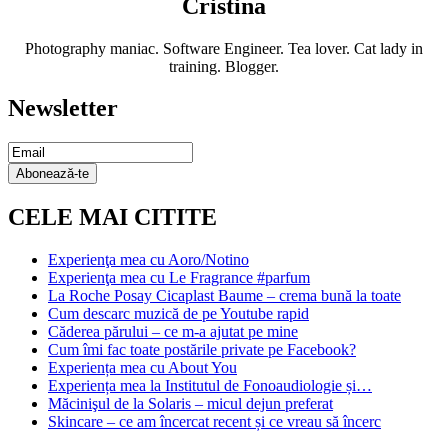
Cristina
Photography maniac. Software Engineer. Tea lover. Cat lady in
training. Blogger.
Newsletter
Email Subscription
Abonează-te
CELE MAI CITITE
Experienţa mea cu Aoro/Notino
Experienţa mea cu Le Fragrance #parfum
La Roche Posay Cicaplast Baume – crema bună la toate
Cum descarc muzică de pe Youtube rapid
Căderea părului – ce m-a ajutat pe mine
Cum îmi fac toate postările private pe Facebook?
Experiența mea cu About You
Experiența mea la Institutul de Fonoaudiologie și…
Măcinişul de la Solaris – micul dejun preferat
Skincare – ce am încercat recent și ce vreau să încerc