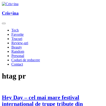
Skip
to
un blog cu de toate
content
Cris+ina
Cris+ina
Tech
Favorite
Trucuri
Review-uri
Beauty
Random
Personal
Coduri de reducere
Contact
htag pr
Hey Day – cel mai mare festival
internaţional de trupe tribute din