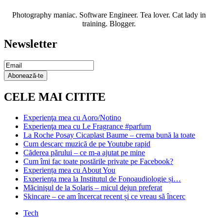
Photography maniac. Software Engineer. Tea lover. Cat lady in
training. Blogger.
Newsletter
Email
Subscription
Abonează-te
CELE MAI CITITE
Experienţa mea cu Aoro/Notino
Experienţa mea cu Le Fragrance #parfum
La Roche Posay Cicaplast Baume – crema bună la toate
Cum descarc muzică de pe Youtube rapid
Căderea părului – ce m-a ajutat pe mine
Cum îmi fac toate postările private pe Facebook?
Experiența mea cu About You
Experiența mea la Institutul de Fonoaudiologie și…
Măcinişul de la Solaris – micul dejun preferat
Skincare – ce am încercat recent și ce vreau să încerc
Tech