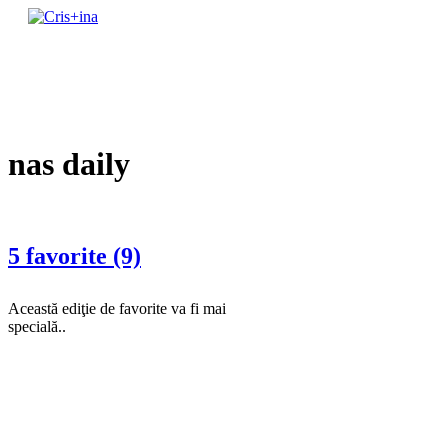
Skip
to
un blog cu de toate
content
Cris+ina
nas daily
5 favorite (9)
Această ediţie de favorite va fi mai
specială..