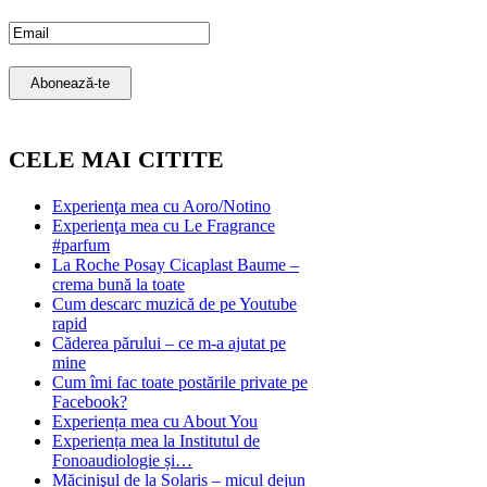
Email Subscription
Abonează-te
CELE MAI CITITE
Experienţa mea cu Aoro/Notino
Experienţa mea cu Le Fragrance
#parfum
La Roche Posay Cicaplast Baume –
crema bună la toate
Cum descarc muzică de pe Youtube
rapid
Căderea părului – ce m-a ajutat pe
mine
Cum îmi fac toate postările private pe
Facebook?
Experiența mea cu About You
Experiența mea la Institutul de
Fonoaudiologie și…
Măcinişul de la Solaris – micul dejun