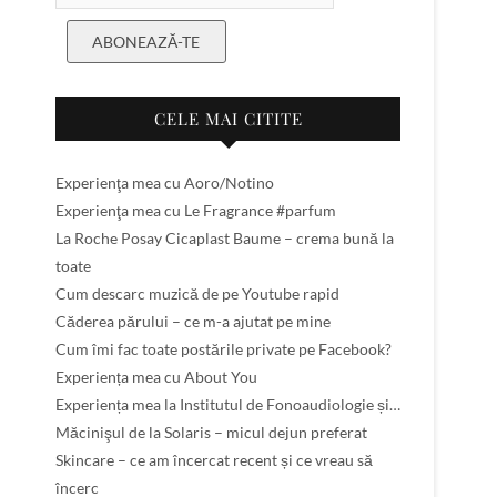
ABONEAZĂ-TE
CELE MAI CITITE
Experienţa mea cu Aoro/Notino
Experienţa mea cu Le Fragrance #parfum
La Roche Posay Cicaplast Baume – crema bună la
toate
Cum descarc muzică de pe Youtube rapid
Căderea părului – ce m-a ajutat pe mine
Cum îmi fac toate postările private pe Facebook?
Experiența mea cu About You
Experiența mea la Institutul de Fonoaudiologie și…
Măcinişul de la Solaris – micul dejun preferat
Skincare – ce am încercat recent și ce vreau să
încerc