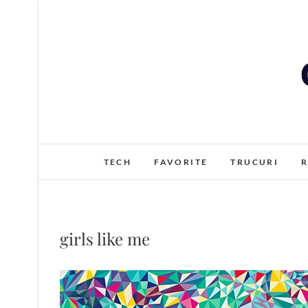
Skip
to
content
TECH
FAVORITE
TRUCURI
R
girls like me