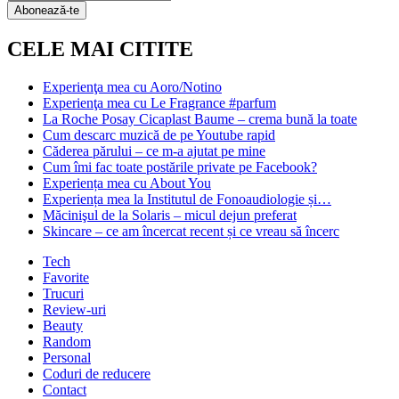
Subscription
Abonează-te
CELE MAI CITITE
Experienţa mea cu Aoro/Notino
Experienţa mea cu Le Fragrance #parfum
La Roche Posay Cicaplast Baume – crema bună la toate
Cum descarc muzică de pe Youtube rapid
Căderea părului – ce m-a ajutat pe mine
Cum îmi fac toate postările private pe Facebook?
Experiența mea cu About You
Experiența mea la Institutul de Fonoaudiologie și…
Măcinişul de la Solaris – micul dejun preferat
Skincare – ce am încercat recent și ce vreau să încerc
Tech
Favorite
Trucuri
Review-uri
Beauty
Random
Personal
Coduri de reducere
Contact