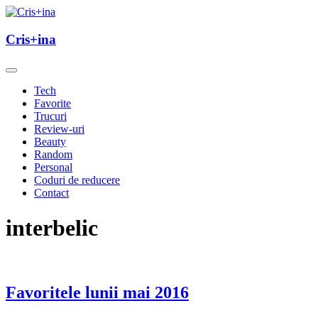
Skip
to
un blog cu de toate
content
Cris+ina
Cris+ina
Tech
Favorite
Trucuri
Review-uri
Beauty
Random
Personal
Coduri de reducere
Contact
interbelic
Favoritele lunii mai 2016