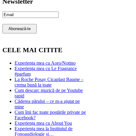
Newsletter
Email
Subscription
Abonează-te
CELE MAI CITITE
Experienţa mea cu Aoro/Notino
Experienţa mea cu Le Fragrance
#parfum
La Roche Posay Cicaplast Baume –
crema bună la toate
Cum descarc muzică de pe Youtube
rapid
Căderea părului – ce m-a ajutat pe
mine
Cum îmi fac toate postările private pe
Facebook?
Experiența mea cu About You
Experiența mea la Institutul de
Fonoaudiologie și…