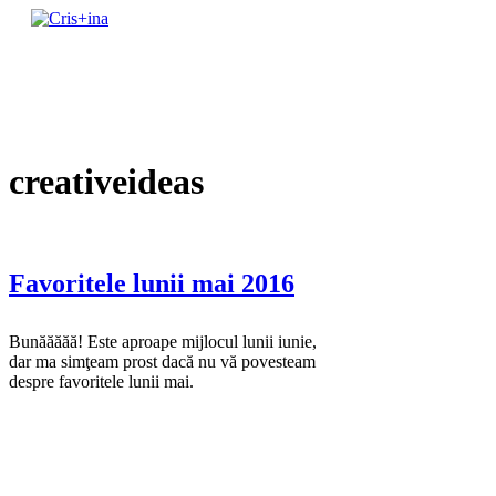
Skip
to
un blog cu de toate
content
Cris+ina
creativeideas
Favoritele lunii mai 2016
Bunăăăăă! Este aproape mijlocul lunii iunie,
dar ma simţeam prost dacă nu vă povesteam
despre favoritele lunii mai.