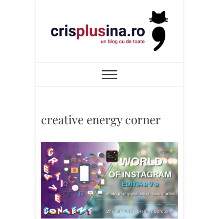
Skip
to
content
Cris+ina
UN BLOG CU DE TOATE
creative energy corner