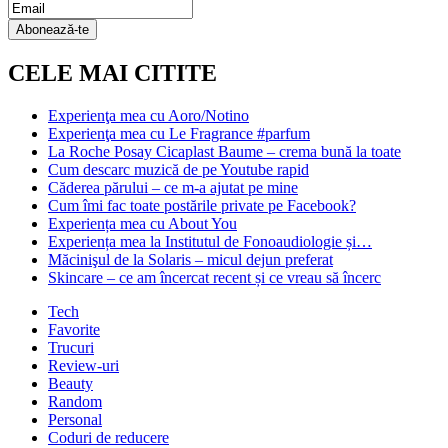
Email
Subscription
Abonează-te
CELE MAI CITITE
Experienţa mea cu Aoro/Notino
Experienţa mea cu Le Fragrance #parfum
La Roche Posay Cicaplast Baume – crema bună la toate
Cum descarc muzică de pe Youtube rapid
Căderea părului – ce m-a ajutat pe mine
Cum îmi fac toate postările private pe Facebook?
Experiența mea cu About You
Experiența mea la Institutul de Fonoaudiologie și…
Măcinişul de la Solaris – micul dejun preferat
Skincare – ce am încercat recent și ce vreau să încerc
Tech
Favorite
Trucuri
Review-uri
Beauty
Random
Personal
Coduri de reducere