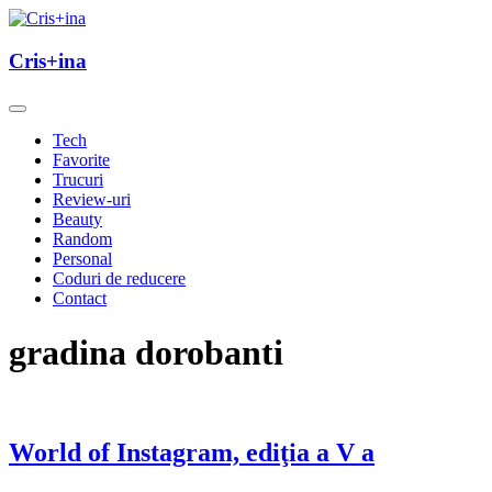
Skip
to
un blog cu de toate
content
Cris+ina
Cris+ina
Tech
Favorite
Trucuri
Review-uri
Beauty
Random
Personal
Coduri de reducere
Contact
gradina dorobanti
World of Instagram, ediţia a V a