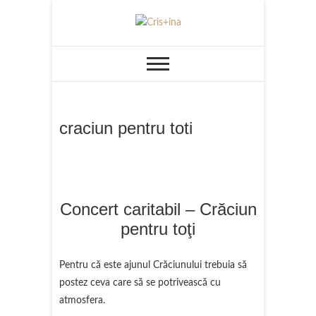
Skip
to
UN BLOG CU DE TOATE
Cris+ina
content
craciun pentru toti
Concert caritabil – Crăciun
pentru toţi
Pentru că este ajunul Crăciunului trebuia să
postez ceva care să se potrivească cu
atmosfera.