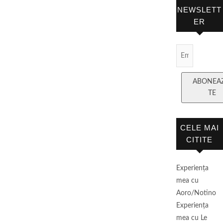
NEWSLETT
ER
Email
Subscript
ABONEA
TE
CELE MAI
CITITE
Experienţa
mea cu
Aoro/Notino
Experienţa
mea cu Le