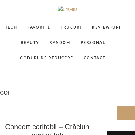
Skip
to
Cris+ina
UN BLOG CU DE TOATE
content
TECH
FAVORITE
TRUCURI
REVIEW-URI
BEAUTY
RANDOM
PERSONAL
CODURI DE REDUCERE
CONTACT
cor
Concert caritabil – Crăciun