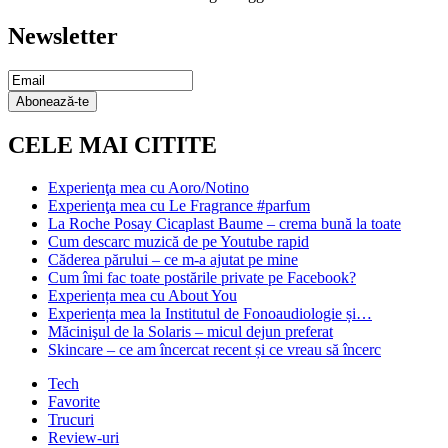
Newsletter
Email
Subscription
Abonează-te
CELE MAI CITITE
Experienţa mea cu Aoro/Notino
Experienţa mea cu Le Fragrance #parfum
La Roche Posay Cicaplast Baume – crema bună la toate
Cum descarc muzică de pe Youtube rapid
Căderea părului – ce m-a ajutat pe mine
Cum îmi fac toate postările private pe Facebook?
Experiența mea cu About You
Experiența mea la Institutul de Fonoaudiologie și…
Măcinişul de la Solaris – micul dejun preferat
Skincare – ce am încercat recent și ce vreau să încerc
Tech
Favorite
Trucuri
Review-uri