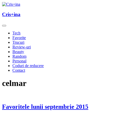
Skip
to
un blog cu de toate
content
Cris+ina
Cris+ina
Tech
Favorite
Trucuri
Review-uri
Beauty
Random
Personal
Coduri de reducere
Contact
celmar
Favoritele lunii septembrie 2015