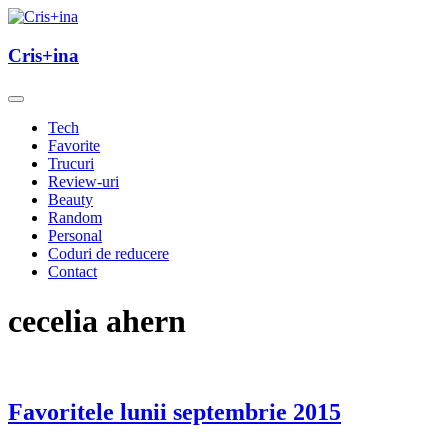
Skip
to
un blog cu de toate
content
Cris+ina
Cris+ina
Tech
Favorite
Trucuri
Review-uri
Beauty
Random
Personal
Coduri de reducere
Contact
cecelia ahern
Favoritele lunii septembrie 2015