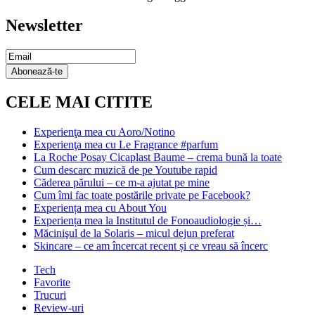
Newsletter
Email
Subscription
Abonează-te
CELE MAI CITITE
Experienţa mea cu Aoro/Notino
Experienţa mea cu Le Fragrance #parfum
La Roche Posay Cicaplast Baume – crema bună la toate
Cum descarc muzică de pe Youtube rapid
Căderea părului – ce m-a ajutat pe mine
Cum îmi fac toate postările private pe Facebook?
Experiența mea cu About You
Experiența mea la Institutul de Fonoaudiologie și…
Măcinişul de la Solaris – micul dejun preferat
Skincare – ce am încercat recent și ce vreau să încerc
Tech
Favorite
Trucuri
Review-uri