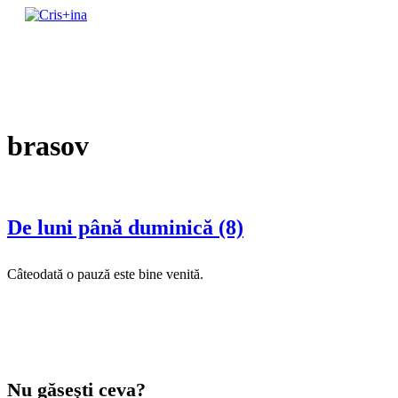
Skip
to
un blog cu de toate
content
Cris+ina
brasov
De luni până duminică (8)
Câteodată o pauză este bine venită.
Nu găseşti ceva?