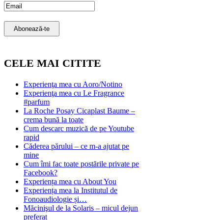
Email Subscription
Abonează-te
CELE MAI CITITE
Experienţa mea cu Aoro/Notino
Experienţa mea cu Le Fragrance
#parfum
La Roche Posay Cicaplast Baume –
crema bună la toate
Cum descarc muzică de pe Youtube
rapid
Căderea părului – ce m-a ajutat pe
mine
Cum îmi fac toate postările private pe
Facebook?
Experiența mea cu About You
Experiența mea la Institutul de
Fonoaudiologie și…
Măcinişul de la Solaris – micul dejun
preferat