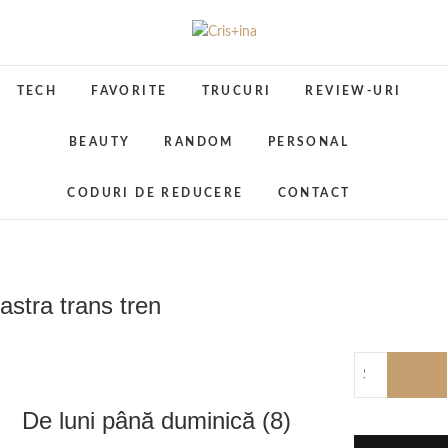
Skip
to
Cris+ina
UN BLOG CU DE TOATE
content
TECH
FAVORITE
TRUCURI
REVIEW-URI
BEAUTY
RANDOM
PERSONAL
CODURI DE REDUCERE
CONTACT
astra trans tren
De luni până duminică (8)