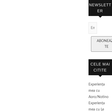
NEWSLETT
ER
Email
Subscript
ABONEA
TE
CELE MAI
CITITE
Experienţa
mea cu
Aoro/Notino
Experienţa
mea cu Le