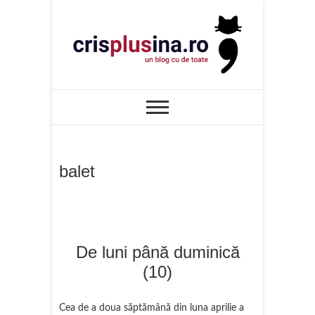
Skip
to
content
UN BLOG CU DE TOATE
Cris+ina
balet
De luni până duminică
(10)
Cea de a doua săptămână din luna aprilie a