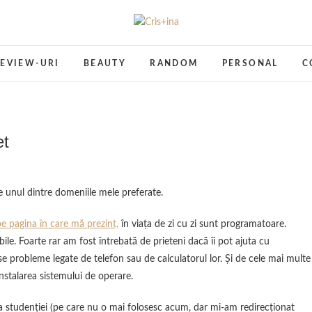
Cris+ina
UN BLOG CU DE TOATE
EVIEW-URI
BEAUTY
RANDOM
PERSONAL
C
et
e unul dintre domeniile mele preferate.
pe pagina în care mă prezint,
în viața de zi cu zi sunt programatoare.
bile. Foarte rar am fost întrebată de prieteni dacă îi pot ajuta cu
erse probleme legate de telefon sau de calculatorul lor. Și de cele mai multe
einstalarea sistemului de operare.
 studenției (pe care nu o mai folosesc acum, dar mi-am redirecționat