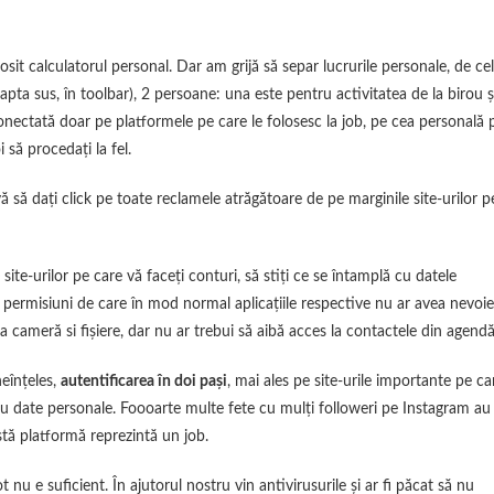
t calculatorul personal. Dar am grijă să separ lucrurile personale, de ce
apta sus, în toolbar), 2 persoane: una este pentru activitatea de la birou ș
onectată doar pe platformele pe care le folosesc la job, pe cea personală 
 să procedați la fel.
-vă să dați click pe toate reclamele atrăgătoare de pe marginile site-urilor p
site-urilor pe care vă faceți conturi, să stiți ce se întamplă cu datele
ați permisiuni de care în mod normal aplicațiile respective nu ar avea nevoie
a cameră si fișiere, dar nu ar trebui să aibă acces la contactele din agendă
neînțeles,
autentificarea în doi pași
, mai ales pe site-urile importante pe ca
 cu date personale. Foooarte multe fete cu mulți followeri pe Instagram au
stă platformă reprezintă un job.
 nu e suficient. În ajutorul nostru vin antivirusurile și ar fi păcat să nu