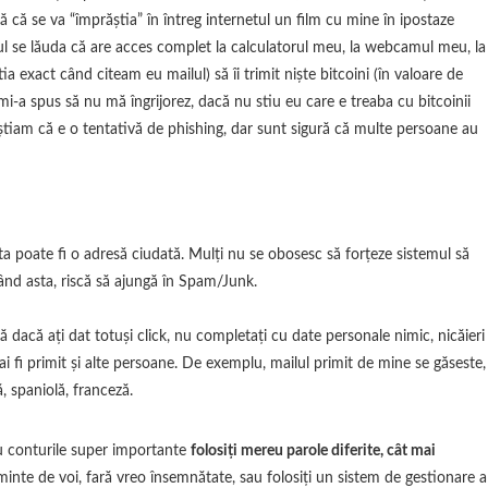
ă că se va “împrăștia” în întreg internetul un film cu mine în ipostaze
lul se lăuda că are acces complet la calculatorul meu, la webcamul meu, la
a exact când citeam eu mailul) să îi trimit niște bitcoini (în valoare de
mi-a spus să nu mă îngrijorez, dacă nu stiu eu care e treaba cu bitcoinii
 știam că e o tentativă de phishing, dar sunt sigură că multe persoane au
ta poate fi o adresă ciudată. Mulți nu se obosesc să forțeze sistemul să
când asta, riscă să ajungă în Spam/Junk.
că dacă ați dat totuși click, nu completați cu date personale nimic, nicăieri
 mai fi primit și alte persoane. De exemplu, mailul primit de mine se găseste,
, spaniolă, franceză.
ru conturile super importante
folosiți mereu parole diferite, cât mai
t minte de voi, fară vreo însemnătate, sau folosiți un sistem de gestionare a