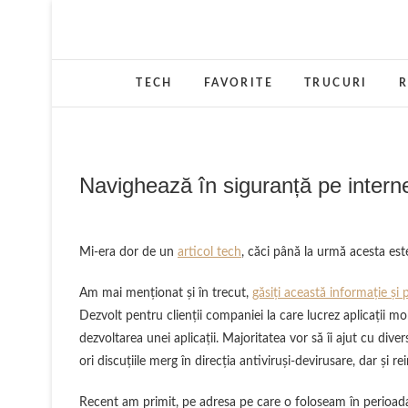
Skip
to
content
TECH
FAVORITE
TRUCURI
R
Navighează în siguranță pe intern
Mi-era dor de un
articol tech
, căci până la urmă acesta est
Am mai menționat și în trecut,
găsiți această informație și 
Dezvolt pentru clienții companiei la care lucrez aplicații mo
dezvoltarea unei aplicații. Majoritatea vor să îi ajut cu div
ori discuțiile merg în direcția antiviruși-devirusare, dar și r
Recent am primit, pe adresa pe care o foloseam în perioada