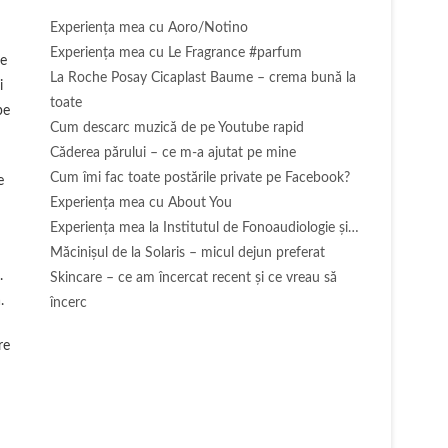
Experienţa mea cu Aoro/Notino
Experienţa mea cu Le Fragrance #parfum
le
La Roche Posay Cicaplast Baume – crema bună la
i
toate
pe
Cum descarc muzică de pe Youtube rapid
Căderea părului – ce m-a ajutat pe mine
Cum îmi fac toate postările private pe Facebook?
e
Experiența mea cu About You
Experiența mea la Institutul de Fonoaudiologie și…
Măcinişul de la Solaris – micul dejun preferat
.
Skincare – ce am încercat recent și ce vreau să
.
încerc
re