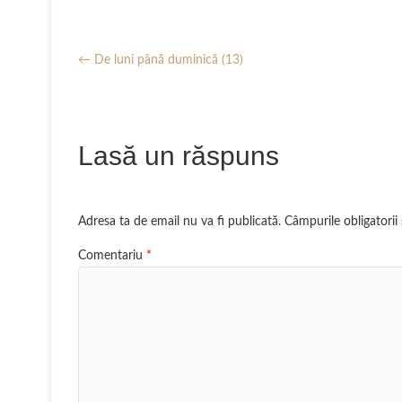
o
s
n
o
P
o
A
t
p
a
←
De luni până duminică (13)
k
p
e
y
r
p
r
L
t
e
i
a
Lasă un răspuns
s
n
j
t
k
e
a
Adresa ta de email nu va fi publicată.
Câmpurile obligatori
z
Comentariu
*
ă