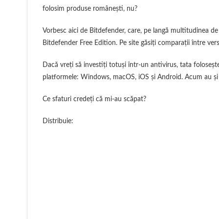
folosim produse românești, nu?
Vorbesc aici de Bitdefender, care, pe langă multitudinea de s
Bitdefender Free Edition. Pe site găsiți comparații între vers
Dacă vreți să investiți totuși într-un antivirus, tata foloseș
platformele: Windows, macOS, iOS și Android. Acum au și p
Ce sfaturi credeți că mi-au scăpat?
Distribuie:
F
a
W
c
h
X
e
a
P
b
t
i
C