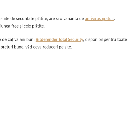
uite de securitate plătite, are si o variantă de
antivirus gratuit
:
iunea free și cele plătite.
te de câțiva ani buni
Bitdefender Total Security
, disponibil pentru toate
rețuri bune, văd ceva reduceri pe site.