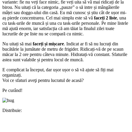
variante: fie nu veți face nimic, fie veți uita să vă mai ridicați de la
birou. Nu uitați că la categoria „pauze” o să intre și mângâierile
mâței sau doggo-ului din casă. Eu mă cunosc și știu cât de ușor mi-
aș pierde concentrarea. Cel mai simplu este să vă
faceți 2 liste
, una
cu task-urile de muncă și una cu task-urile personale. Pe mine listele
mă ajută enorm, iar satisfacția că am tăiat la finalul zilei toate
lucrurile de pe liste nu se compară cu nimic.
Nu uitați să mai
faceți și mișcare
. Indicat ar fi să nu lucrați din
bucătărie la jumătate de metru de frigider. Ridicați-vă de pe scaun
măcar la 2 ore pentru câteva minute. Hidratați-vă constant. Sfaturile
astea sunt valabile și pentru locul de muncă.
E complicat la început, dar ușor ușor o să vă ajute să fiți mai
organizați.
Voi ce sfaturi aveţi pentru lucratul de acasă?
Pe curând!
Distribuie:
Facebook