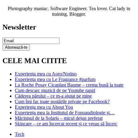
Photography maniac. Software Engineer. Tea lover. Cat lady in
training. Blogger.
Newsletter
Email
Subscription
Abonează-te
CELE MAI CITITE
Experienţa mea cu Aoro/Notino
Experienţa mea cu Le Fragrance #parfum
La Roche Posay Cicaplast Baume – crema bună la toate
Cum descarc muzică de pe Youtube rapid
Căderea părului – ce m-a ajutat pe mine
Cum îmi fac toate postările private pe Facebook?
Experiența mea cu About You
Experiența mea la Institutul de Fonoaudiologie și…
Măcinişul de la Solaris – micul dejun preferat
Skincare – ce am încercat recent și ce vreau să încerc
Tech