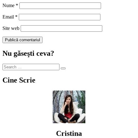
Nume
*
Email
*
Site web
Nu găseşti ceva?
Cine Scrie
Cristina