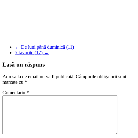
WhatsApp
X
Pinterest
Copy
Link
Partajează
←
De luni până duminică (11)
5 favorite (17)
→
Lasă un răspuns
Adresa ta de email nu va fi publicată.
Câmpurile obligatorii sunt
marcate cu
*
Comentariu
*