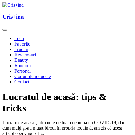
Skip
to
un blog cu de toate
content
Cris+ina
Cris+ina
Tech
Favorite
Trucuri
Review-uri
Beauty
Random
Personal
Coduri de reducere
Contact
Lucratul de acasă: tips &
tricks
Lucram de acasă și dinainte de toată nebunia cu COVID-19, dar
cum mulți și-au mutat biroul în propria locuință, am zis că acest
articol o să vină la fix.