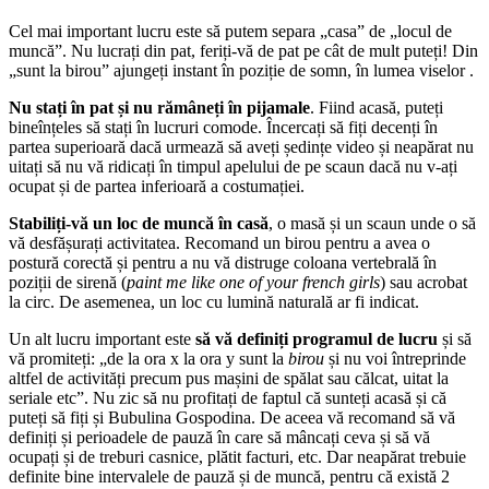
Cel mai important lucru este să putem separa „casa” de „locul de
muncă”. Nu lucrați din pat, feriți-vă de pat pe cât de mult puteți! Din
„sunt la birou” ajungeți instant în poziție de somn, în lumea viselor .
Nu stați în pat și nu rămâneți în pijamale
. Fiind acasă, puteți
bineînțeles să stați în lucruri comode. Încercați să fiți decenți în
partea superioară dacă urmează să aveți ședințe video și neapărat nu
uitați să nu vă ridicați în timpul apelului de pe scaun dacă nu v-ați
ocupat și de partea inferioară a costumației.
Stabiliți-vă un loc de muncă în casă
, o masă și un scaun unde o să
vă desfășurați activitatea. Recomand un birou pentru a avea o
postură corectă și pentru a nu vă distruge coloana vertebrală în
poziții de sirenă (
paint me like one of your french girls
) sau acrobat
la circ. De asemenea, un loc cu lumină naturală ar fi indicat.
Un alt lucru important este
să vă definiți programul de lucru
și să
vă promiteți: „de la ora x la ora y sunt la
birou
și nu voi întreprinde
altfel de activități precum pus mașini de spălat sau călcat, uitat la
seriale etc”. Nu zic să nu profitați de faptul că sunteți acasă și că
puteți să fiți și Bubulina Gospodina. De aceea vă recomand să vă
definiți și perioadele de pauză în care să mâncați ceva și să vă
ocupați și de treburi casnice, plătit facturi, etc. Dar neapărat trebuie
definite bine intervalele de pauză și de muncă, pentru că există 2