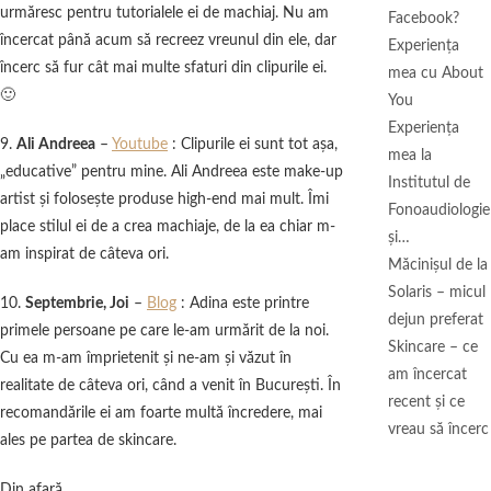
urmăresc pentru tutorialele ei de machiaj. Nu am
Facebook?
încercat până acum să recreez vreunul din ele, dar
Experiența
încerc să fur cât mai multe sfaturi din clipurile ei.
mea cu About
🙂
You
Experiența
9.
Ali Andreea
–
Youtube
: Clipurile ei sunt tot aşa,
mea la
„educative” pentru mine. Ali Andreea este make-up
Institutul de
artist şi foloseşte produse high-end mai mult. Îmi
Fonoaudiologie
place stilul ei de a crea machiaje, de la ea chiar m-
și…
am inspirat de câteva ori.
Măcinişul de la
Solaris – micul
10.
Septembrie, Joi
–
Blog
: Adina este printre
dejun preferat
primele persoane pe care le-am urmărit de la noi.
Skincare – ce
Cu ea m-am împrietenit şi ne-am şi văzut în
am încercat
realitate de câteva ori, când a venit în Bucureşti. În
recent și ce
recomandările ei am foarte multă încredere, mai
vreau să încerc
ales pe partea de skincare.
Din afară..