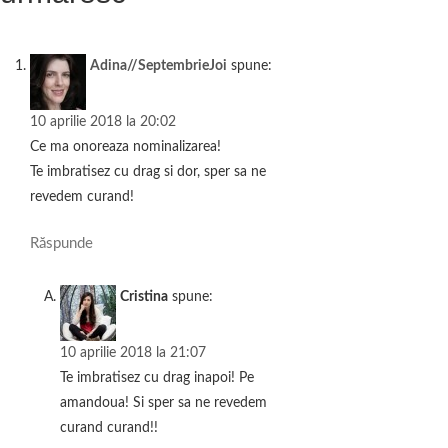
ă
Adina//SeptembrieJoi
spune:
10 aprilie 2018 la 20:02
Ce ma onoreaza nominalizarea!
Te imbratisez cu drag si dor, sper sa ne
revedem curand!
Răspunde
Cristina
spune:
10 aprilie 2018 la 21:07
Te imbratisez cu drag inapoi! Pe
amandoua! Si sper sa ne revedem
curand curand!!