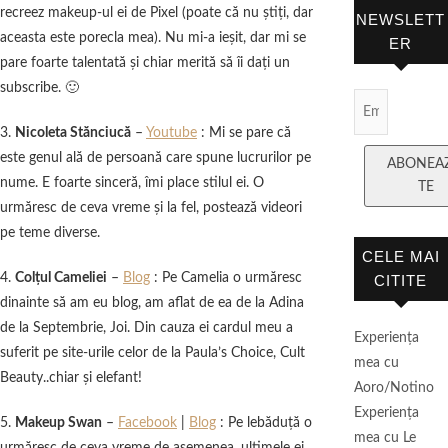
recreez makeup-ul ei de Pixel (poate că nu ştiţi, dar
NEWSLETT
aceasta este porecla mea). Nu mi-a ieşit, dar mi se
ER
pare foarte talentată şi chiar merită să îi daţi un
subscribe. 🙂
Email
Subscript
3.
Nicoleta Stănciucă
–
Youtube
: Mi se pare că
este genul ală de persoană care spune lucrurilor pe
ABONEA
nume. E foarte sinceră, îmi place stilul ei. O
TE
urmăresc de ceva vreme şi la fel, postează videori
pe teme diverse.
CELE MAI
4.
Colţul Cameliei
–
Blog
: Pe Camelia o urmăresc
CITITE
dinainte să am eu blog, am aflat de ea de la Adina
de la Septembrie, Joi. Din cauza ei cardul meu a
Experienţa
suferit pe site-urile celor de la Paula’s Choice, Cult
mea cu
Beauty..chiar şi elefant!
Aoro/Notino
Experienţa
5.
Makeup Swan
–
Facebook
|
Blog
: Pe lebăduţă o
mea cu Le