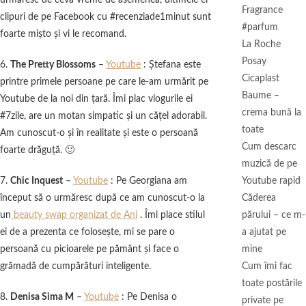
urmăresc de ceva vreme de asemenea, ultimele ei
Fragrance
clipuri de pe Facebook cu #recenziade1minut sunt
#parfum
foarte mişto şi vi le recomand.
La Roche
Posay
6.
The Pretty Blossoms
–
Youtube
: Ştefana este
Cicaplast
printre primele persoane pe care le-am urmărit pe
Baume –
Youtube de la noi din ţară. Îmi plac vlogurile ei
crema bună la
#7zile, are un motan simpatic şi un căţel adorabil.
toate
Am cunoscut-o şi în realitate şi este o persoană
Cum descarc
foarte drăguţă. 🙂
muzică de pe
7.
Chic Inquest
–
Youtube
: Pe Georgiana am
Youtube rapid
început să o urmăresc după ce am cunoscut-o la
Căderea
un
beauty swap organizat de Ani
. Îmi place stilul
părului – ce m-
ei de a prezenta ce foloseşte, mi se pare o
a ajutat pe
persoană cu picioarele pe pământ şi face o
mine
grămadă de cumpărături inteligente.
Cum îmi fac
toate postările
8.
Denisa Sima M
–
Youtube
: Pe Denisa o
private pe