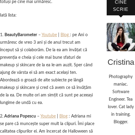
CINE
totuşi pe cine mai urmăresc.
SCRIE
Iată lista:
1.
BeautyBarometer
–
Youtube
|
Blog
: pe Ani o
urmăresc de vreo 3 ani şi de anul trecut am
început să şi colaborăm. De la ea am învăţat că
prevenţia e cheia şi cele mai bune sfaturi de
Cristina
makeup şi skincare de la ea le-am auzit. Sper când
ajung de vârsta ei să am exact acelaşi ten.
Photography
Abordează o groază de alte subiecte pe lângă
maniac.
makeup şi skincare şi cred că avem ce să învăţăm
Software
de la ea. De multe ori am simţit că sunt pe aceeaşi
Engineer. Tea
lungime de undă cu ea.
lover. Cat lady
in training.
2.
Adriana Popescu
–
Youtube
|
Blog
: Adriana mi
Blogger.
se pare că munceşte super mult la clipuri. Îmi place
calitatea clipurilor ei. Am încercat de Halloween să