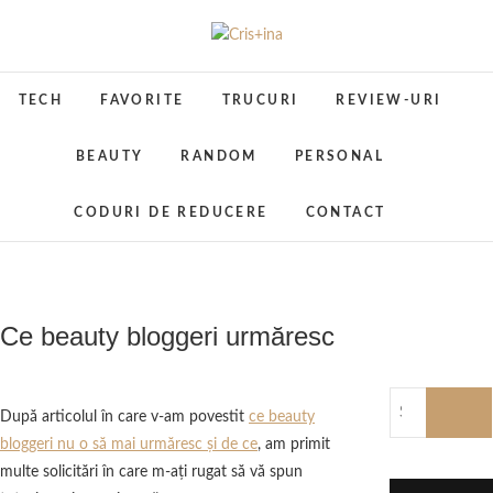
Skip
to
Cris+ina
UN BLOG CU DE TOATE
content
TECH
FAVORITE
TRUCURI
REVIEW-URI
BEAUTY
RANDOM
PERSONAL
CODURI DE REDUCERE
CONTACT
Ce beauty bloggeri urmăresc
După articolul în care v-am povestit
ce beauty
bloggeri nu o să mai urmăresc şi de ce
, am primit
multe solicitări în care m-aţi rugat să vă spun