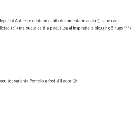
ogul lui Ani ..este o interminabila documentatie acolo :)) si ne cam
cted ) :))) ma bucur ca ti-a placut ..sa ai inspiratie la blogging !! hugs ***
u tot varianta Pomello a fost si il ador 🙂