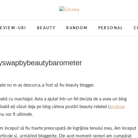
Cris+ina
UN BLOG CU DE TOATE
EVIEW-URI
BEAUTY
RANDOM
PERSONAL
C
utyswapbybeautybarometer
te nu m-aş descurca..a fost să fiu beauty blogger.
eabă cu machiajul. Asta a ajutat într-un fel decizia de a avea un blog
babil aţi văzut deja pe blog câteva postări beauty-related (
produse
nu vor fi ultimele.
m început să fiu foarte preocupată de îngrijirea tenului meu. Am început
rticole şi.. urmărind bloggeriţe. Din acel moment rareori am cumpărat