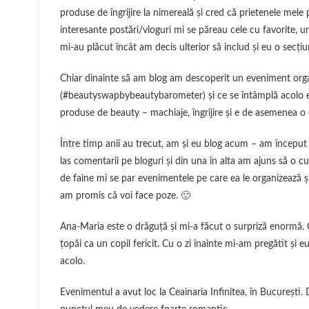
produse de îngrijire la nimereală şi cred că prietenele mel
interesante postări/vloguri mi se păreau cele cu favorite,
mi-au plăcut încât am decis ulterior să includ şi eu o secţi
Chiar dinainte să am blog am descoperit un eveniment orga
(#beautyswapbybeautybarometer) şi ce se întâmplă acolo est
produse de beauty – machiaje, îngrijire şi e de asemenea o 
Între timp anii au trecut, am şi eu blog acum – am început
las comentarii pe bloguri şi din una în alta am ajuns să o
de faine mi se par evenimentele pe care ea le organizează şi
am promis că voi face poze. 🙂
Ana-Maria este o drăguţă şi mi-a făcut o surpriză enormă.
ţopăi ca un copil fericit. Cu o zi înainte mi-am pregătit şi
acolo.
Evenimentul a avut loc la Ceainaria Infinitea, în Bucureşti. 