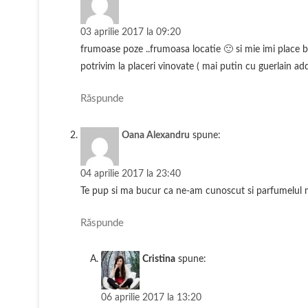
ă
03 aprilie 2017 la 09:20
frumoase poze ..frumoasa locatie 🙂 si mie imi place bl
potrivim la placeri vinovate ( mai putin cu guerlain addi
Răspunde
Oana Alexandru
spune:
04 aprilie 2017 la 23:40
Te pup si ma bucur ca ne-am cunoscut si parfumelul me
Răspunde
Cristina
spune:
06 aprilie 2017 la 13:20