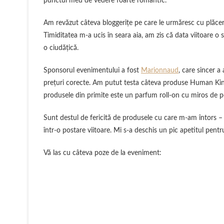
punctul meu de vedere foarte romantic.
Am revăzut câteva bloggeriţe pe care le urmăresc cu plăcere
Timiditatea m-a ucis în seara aia, am zis că data viitoare o
o ciudăţică.
Sponsorul evenimentului a fost
Marionnaud
, care sincer 
preţuri corecte. Am putut testa câteva produse Human Kind ş
produsele din primite este un parfum roll-on cu miros de 
Sunt destul de fericită de produsele cu care m-am întors – c
într-o postare viitoare. Mi s-a deschis un pic apetitul pentr
Vă las cu câteva poze de la eveniment: