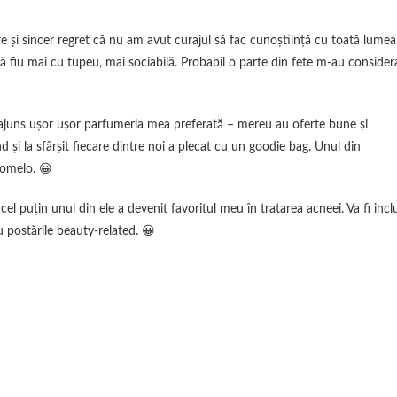
 şi sincer regret că nu am avut curajul să fac cunoştiinţă cu toată lumea
 să fiu mai cu tupeu, mai sociabilă. Probabil o parte din fete m-au consider
a ajuns uşor uşor parfumeria mea preferată – mereu au oferte bune şi
i la sfârşit fiecare dintre noi a plecat cu un goodie bag. Unul din
pomelo. 😀
el puţin unul din ele a devenit favoritul meu în tratarea acneei. Va fi incl
u postările beauty-related. 😀