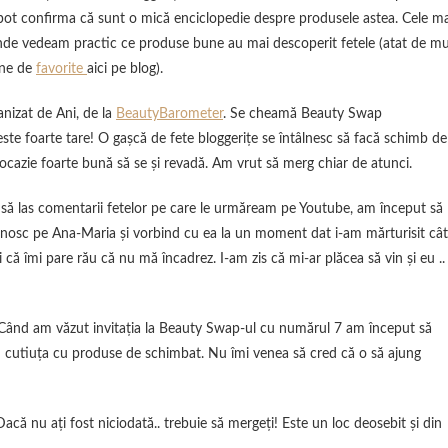
e pot confirma că sunt o mică enciclopedie despre produsele astea. Cele ma
 unde vedeam practic ce produse bune au mai descoperit fetele (atat de mu
une de
favorite
aici pe blog).
nizat de Ani, de la
BeautyBarometer
. Se cheamă Beauty Swap
e foarte tare! O gaşcă de fete bloggeriţe se întâlnesc să facă schimb de
ocazie foarte bună să se şi revadă. Am vrut să merg chiar de atunci.
 să las comentarii fetelor pe care le urmăream pe Youtube, am început să
 cunosc pe Ana-Maria şi vorbind cu ea la un moment dat i-am mărturisit cât
 că îmi pare rău că nu mă încadrez. I-am zis că mi-ar plăcea să vin şi eu ..
 Când am văzut invitaţia la Beauty Swap-ul cu numărul 7 am început să
 eu cutiuţa cu produse de schimbat. Nu îmi venea să cred că o să ajung
Dacă nu aţi fost niciodată.. trebuie să mergeţi! Este un loc deosebit şi din