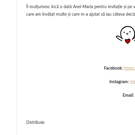
Îi mulţumesc încă o dată Anei-Maria pentru invitaţie şi pe vo
care am învăţat multe şi care m-a ajutat să iau câteva deci
Facebook:
https
Instagram:
ht
Email:
Distribuie: