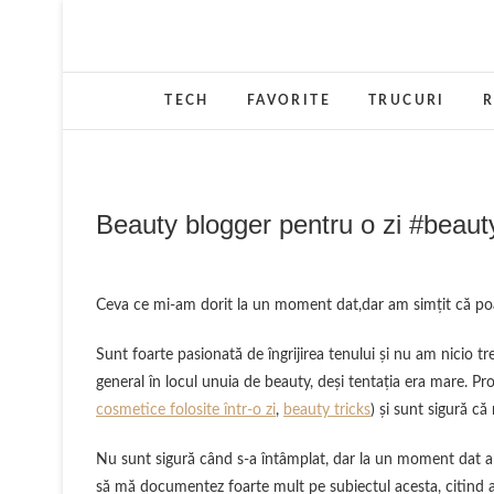
Skip
to
content
TECH
FAVORITE
TRUCURI
R
Beauty blogger pentru o zi #bea
Ceva ce mi-am dorit la un moment dat,dar am simţit că poa
Sunt foarte pasionată de îngrijirea tenului şi nu am nicio tr
general în locul unuia de beauty, deşi tentaţia era mare. Pro
cosmetice folosite într-o zi
,
beauty tricks
) şi sunt sigură că 
Nu sunt sigură când s-a întâmplat, dar la un moment dat a
să mă documentez foarte mult pe subiectul acesta, citind a