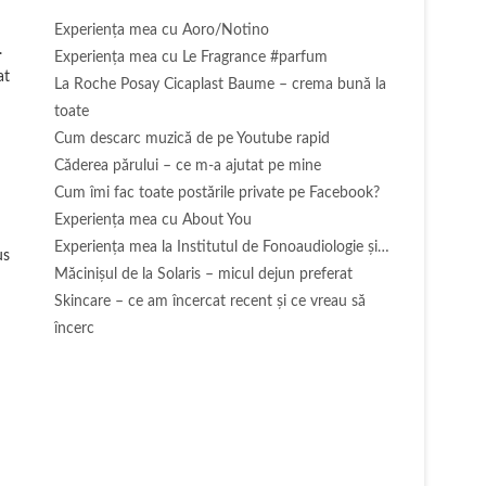
Experienţa mea cu Aoro/Notino
.
Experienţa mea cu Le Fragrance #parfum
at
La Roche Posay Cicaplast Baume – crema bună la
toate
Cum descarc muzică de pe Youtube rapid
Căderea părului – ce m-a ajutat pe mine
Cum îmi fac toate postările private pe Facebook?
Experiența mea cu About You
Experiența mea la Institutul de Fonoaudiologie și…
us
Măcinişul de la Solaris – micul dejun preferat
Skincare – ce am încercat recent și ce vreau să
încerc