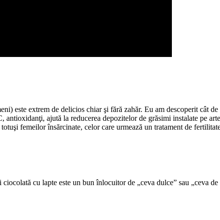
ni) este extrem de delicios chiar şi fără zahăr. Eu am descoperit cât de m
 antioxidanţi, ajută la reducerea depozitelor de grăsimi instalate pe arter
otuşi femeilor însărcinate, celor care urmează un tratament de fertilitat
ciocolată cu lapte este un bun înlocuitor de „ceva dulce” sau „ceva de r