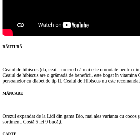
BĂUTURĂ
Ceaiul de hibiscus (da, ceai – nu cred că mai este o noutate pentru nime
Ceaiul de hibiscus are o grămadă de beneficii, este bogat în vitamina C,
persoanelor cu diabet de tip II. Ceaiul de Hibiscus nu este recomandat t
MÂNCARE
Orezul expandat de la Lidl din gama Bio, mai ales varianta cu cocos şi 
sortiment. Costă 5 lei 9 bucăţi.
CARTE