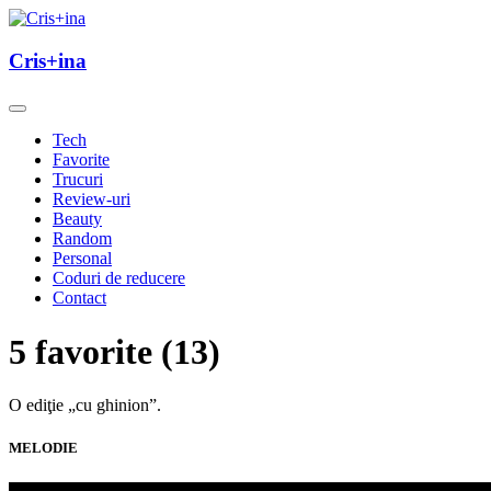
Skip
to
un blog cu de toate
content
Cris+ina
Cris+ina
Tech
Favorite
Trucuri
Review-uri
Beauty
Random
Personal
Coduri de reducere
Contact
5 favorite (13)
O ediţie „cu ghinion”.
MELODIE