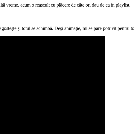
tă vreme, acum o reascult cu plăcere de câte ori dau de ea în playlist.
ăgosteşte şi totul se schimbă. Deşi animaţie, mi se pare potrivit pentru to