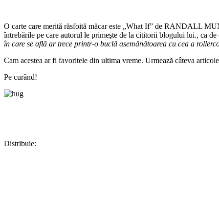
O carte care merită răsfoită măcar este „What If” de RANDALL MUNROE, 
întrebările pe care autorul le primeşte de la cititorii blogului lui., ca 
în care se află ar trece printr-o buclă asemănătoarea cu cea a rollerc
Cam acestea ar fi favoritele din ultima vreme. Urmează câteva articole
Pe curând!
Distribuie:
Facebook
WhatsApp
X
Pinterest