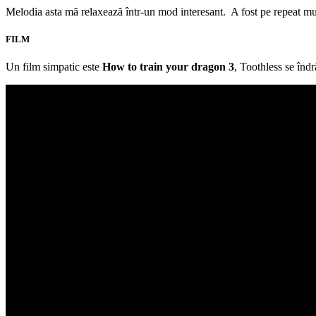
Melodia asta mă relaxează într-un mod interesant. A fost pe repeat mul
FILM
Un film simpatic este
How to train your dragon 3
, Toothless se îndr