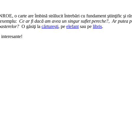
o carte are îmbină strălucit întrebări cu fundament ştiinţific şi răsp
de exemplu:
Ce ar fi dacă am avea un singur suflet pereche?
,
Ar putea p
oasterelor?
O găsiţi la
cărtureşti
, pe
elefant
sau pe
libris
.
 interesante!