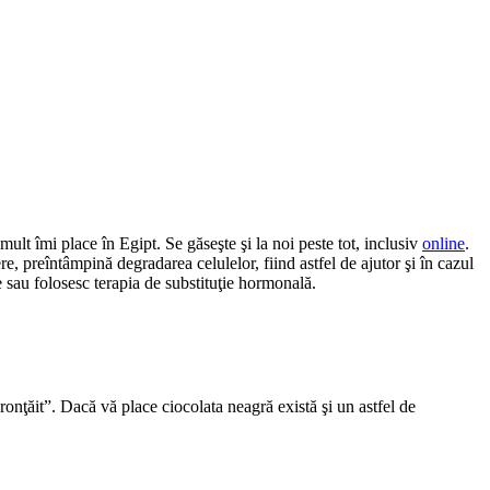
ult îmi place în Egipt. Se găseşte şi la noi peste tot, inclusiv
online
.
e, preîntâmpină degradarea celulelor, fiind astfel de ajutor şi în cazul
e sau folosesc terapia de substituţie hormonală.
onţăit”. Dacă vă place ciocolata neagră există şi un astfel de