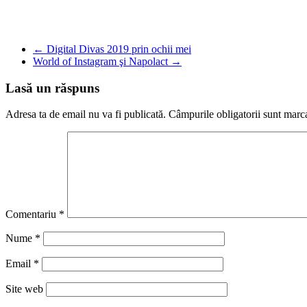
Copy
Link
Partajează
←
Digital Divas 2019 prin ochii mei
World of Instagram şi Napolact
→
Lasă un răspuns
Adresa ta de email nu va fi publicată.
Câmpurile obligatorii sunt marc
Comentariu
*
Nume
*
Email
*
Site web