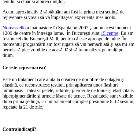
tenului şi chiar şi albirea dinţilor.
Acum aproximativ 2 săptămâni am fost la prima mea şedinţă de
rejuvenare şi vreau să vă împărtăşesc experienţa mea acolo.
Nomasvello
a luat naştere în Spania, în 2007 şi au în acest moment
1200 de centre în întreaga lume. În Bucureşti sunt
15 centre
. Eu am
fost în cel din Bucureşti Mall, pentru că este aproape de mine. În
momentul programării am fost rugată să vin nemachiată şi aşa mi-am
permis să plec zombie de acasă, fără să traumatizez pe mulţi pe
drum.
Ce este rejuvenarea?
Este un tratament care ajută la crearea de noi fibre de colagen şi
elastină, ce reconstruiesc ţesutul, prin aplicarea unor flashuri
luminoase. Tratează petele, ridurile, pierderile de tonus şi elasticitate,
hiperpigmentările şi urmele lăsate de acnee. Rezultatele sunt vizibile
după prima şedinţă, iar un tratament complet presupune 8-12 sesiuni,
repetate la 21 de zile.
Contraindicaţii?