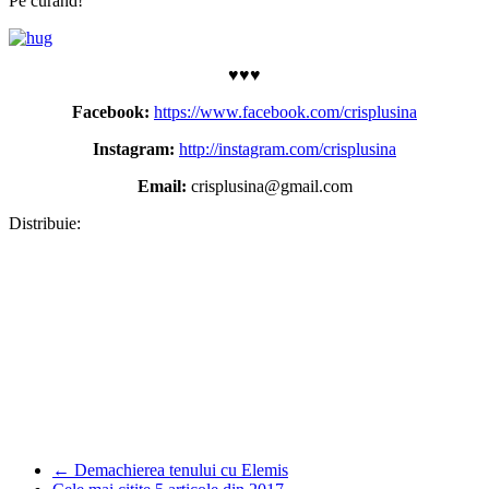
Pe curând!
♥♥♥
Facebook:
https://www.facebook.com/crisplusina
Instagram:
http://instagram.com/crisplusina
Email:
crisplusina@gmail.com
Distribuie:
Facebook
WhatsApp
X
Pinterest
Copy
Link
Partajează
←
Demachierea tenului cu Elemis