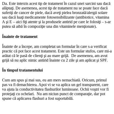
Da. Este interzis acest tip de tratament în cazul unei sarcini sau dacă
alăptaţi. De asemenea, acest tip de tratament nu se poate face dacă
suferiţi de cancer de piele, dacă aveţi pielea bronzată/alergii solare
sau dacă luaţi medicamente fotosensibilizante (antibiotice, vitamina
A şi E – aici fiţi atente şi la produsele antirid pe care le folosiţi – s-ar
putea să aibă în compoziţie una din vitaminele menţionate).
Înainte de tratament
Înainte de a începe, am completat un formular în care s-a verificat
practic că pot face acest tratament. Este un formular stufos, care mi-a
arătat că le pasă de clienţi şi au mare grijă. De asemenea, am avut
grijă să nu aplic nimic antirid înainte cu 2 zile şi am aplicat şi SPF.
În timpul tratamentului
Cum am spus şi mai sus, eu am mers nemachiată. Oricum, primul
pas va fi demachierea. Apoi vi se va aplica un gel transparent, care
va ajuta la conductivitatea flashurilor luminoase. Ochii voştri vor fi
protejaţi cu ochelari. Nu am niciun punct de comparaţie, dar pot
spune că aplicarea flashuri a fost suportabilă.