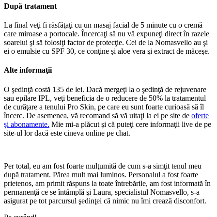
După tratament
La final veţi fi răsfăţaţi cu un masaj facial de 5 minute cu o cremă
care miroase a portocale. Încercaţi să nu vă expuneţi direct în razele
soarelui şi să folosiţi factor de protecţie. Cei de la Nomasvello au şi
ei o emulsie cu SPF 30, ce conţine şi aloe vera şi extract de măceşe.
Alte informaţii
O şedinţă costă 135 de lei. Dacă mergeţi la o şedinţă de rejuvenare
sau epilare IPL, veţi beneficia de o reducere de 50% la tratamentul
de curăţare a tenului Pro Skin, pe care eu sunt foarte curioasă să îl
încerc. De asemenea, vă recomand să vă uitaţi la ei pe site de
oferte
şi abonamente.
Mie mi-a plăcut şi că puteţi cere informaţii live de pe
site-ul lor dacă este cineva online pe chat.
Per total, eu am fost foarte mulţumită de cum s-a simţit tenul meu
după tratament. Părea mult mai luminos. Personalul a fost foarte
prietenos, am primit răspuns la toate întrebările, am fost informată în
permanenţă ce se întâmplă şi Laura, specialistul Nomasvello, s-a
asigurat pe tot parcursul şedinţei că nimic nu îmi crează disconfort.