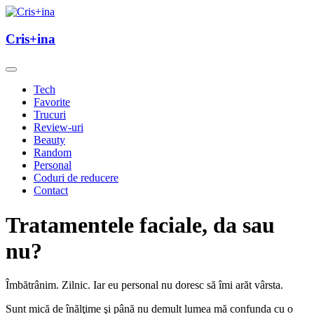
Skip
to
un blog cu de toate
content
Cris+ina
Cris+ina
Tech
Favorite
Trucuri
Review-uri
Beauty
Random
Personal
Coduri de reducere
Contact
Tratamentele faciale, da sau
nu?
Îmbătrânim. Zilnic. Iar eu personal nu doresc să îmi arăt vârsta.
Sunt mică de înălţime şi până nu demult lumea mă confunda cu o