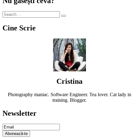
Nu găseşti ceva?
Cine Scrie
Cristina
Photography maniac. Software Engineer. Tea lover. Cat lady in
training. Blogger.
Newsletter
Email
Subscription
Abonează-te