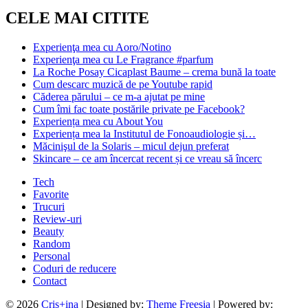
CELE MAI CITITE
Experienţa mea cu Aoro/Notino
Experienţa mea cu Le Fragrance #parfum
La Roche Posay Cicaplast Baume – crema bună la toate
Cum descarc muzică de pe Youtube rapid
Căderea părului – ce m-a ajutat pe mine
Cum îmi fac toate postările private pe Facebook?
Experiența mea cu About You
Experiența mea la Institutul de Fonoaudiologie și…
Măcinişul de la Solaris – micul dejun preferat
Skincare – ce am încercat recent și ce vreau să încerc
Tech
Favorite
Trucuri
Review-uri
Beauty
Random
Personal
Coduri de reducere
Contact
© 2026
Cris+ina
| Designed by:
Theme Freesia
| Powered by: