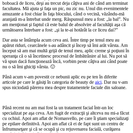
boboacă de liceu, deşi au trecut deja câţiva ani de când am terminat
facultatea. Mă ajuta şi faţa un pic, nu zic nu. Unul din evenimentele
amuzante a fost chiar în faţa blocului, când o vecină, văzându-mă
aranjată m-a întrebat unde merg. Răspunsul meu a fost: „la bal”. Nu
am menţionat şi faptul că este balul de absolvire al facultăţii aşa că
următoarea întrebare a fost: „şi la te-ai hotărât la ce liceu dai?”
Dar asta se întâmpla acum ceva ani. Între timp pe tenul meu au
apărut riduri, cearcănele s-au adâncit şi încep să îmi arăt vârsta. Am
început să am mai multă grijă de tenul meu, aplic creme şi poţiuni în
speranţa că o să încetinesc procesul de îmbătrânire al lui. Nu pot să
vă spun dacă funcţionează încă, vorbim peste câţiva ani când poate
nu o să îmi ghiciţi vârsta. 🙂
Până acum v-am povestit ce nebunii aplic eu pe ten în diferite
articole pe care le găsiţi în categoria de beauty de
aici
. Dar nu v-am
spus niciodată părerea mea despre tratamentele faciale din saloane.
Până recent nu am mai fost la un tratament facial într-un loc
specializat pe aşa ceva. Am fugit de extracţii şi altceva nu mi-a făcut
cu ochiul. Apoi am aflat de Nomasvello, pe care îi ştiam specializaţi
pe epilare definitivă. Apoi am aflat că ei de fapt sunt un centru de
înfrumuseţare şi că se ocupă şi cu rejuvenarea facială, curăţarea