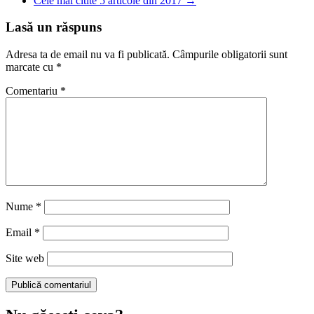
Cele mai citite 5 articole din 2017
→
Lasă un răspuns
Adresa ta de email nu va fi publicată.
Câmpurile obligatorii sunt
marcate cu
*
Comentariu
*
Nume
*
Email
*
Site web