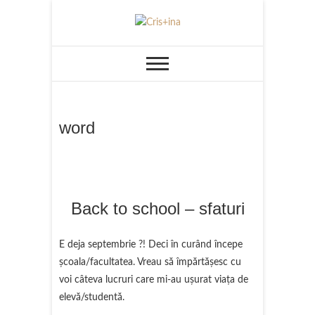
Skip
to
UN BLOG CU DE TOATE
Cris+ina
content
word
Back to school – sfaturi
E deja septembrie ?! Deci în curând începe
şcoala/facultatea. Vreau să împărtăşesc cu
voi câteva lucruri care mi-au uşurat viaţa de
elevă/studentă.