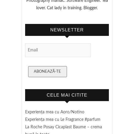
Photography maniac. Software Engineer. Tea
lover. Cat lady in training. Blogger.
NEWSLETTER
Email Subscription
ABONEAZĂ-TE
CELE MAI CITITE
Experienţa mea cu Aoro/Notino
Experienţa mea cu Le Fragrance #parfum
La Roche Posay Cicaplast Baume – crema