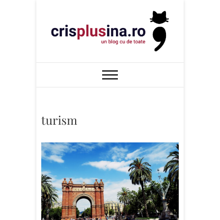
Skip
to
content
Cris+ina
UN BLOG CU DE TOATE
turism