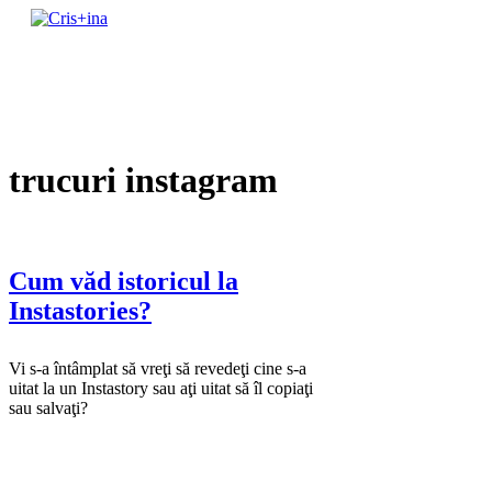
Skip
to
un blog cu de toate
content
Cris+ina
trucuri instagram
Cum văd istoricul la
Instastories?
Vi s-a întâmplat să vreţi să revedeţi cine s-a
uitat la un Instastory sau aţi uitat să îl copiaţi
sau salvaţi?