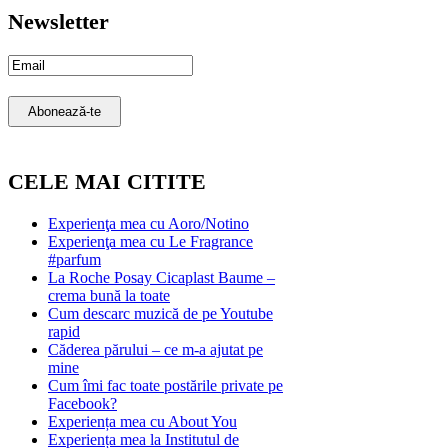
Newsletter
Email
Subscription
Abonează-te
CELE MAI CITITE
Experienţa mea cu Aoro/Notino
Experienţa mea cu Le Fragrance
#parfum
La Roche Posay Cicaplast Baume –
crema bună la toate
Cum descarc muzică de pe Youtube
rapid
Căderea părului – ce m-a ajutat pe
mine
Cum îmi fac toate postările private pe
Facebook?
Experiența mea cu About You
Experiența mea la Institutul de