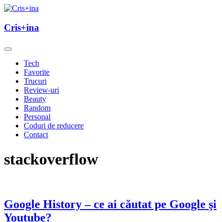
Skip
to
un blog cu de toate
content
Cris+ina
Cris+ina
Tech
Favorite
Trucuri
Review-uri
Beauty
Random
Personal
Coduri de reducere
Contact
stackoverflow
Google History – ce ai căutat pe Google şi
Youtube?