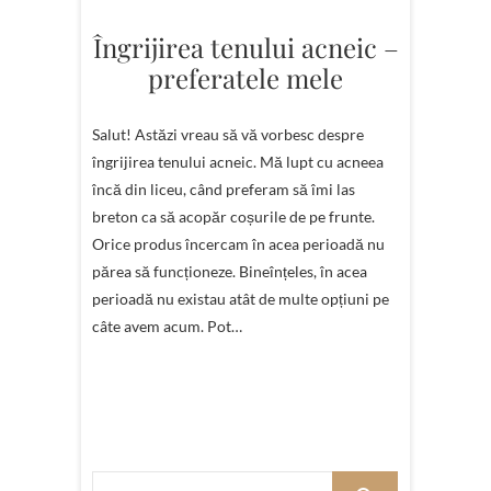
Îngrijirea tenului acneic –
preferatele mele
Salut! Astăzi vreau să vă vorbesc despre
îngrijirea tenului acneic. Mă lupt cu acneea
încă din liceu, când preferam să îmi las
breton ca să acopăr coșurile de pe frunte.
Orice produs încercam în acea perioadă nu
părea să funcționeze. Bineînțeles, în acea
perioadă nu existau atât de multe opțiuni pe
câte avem acum. Pot…