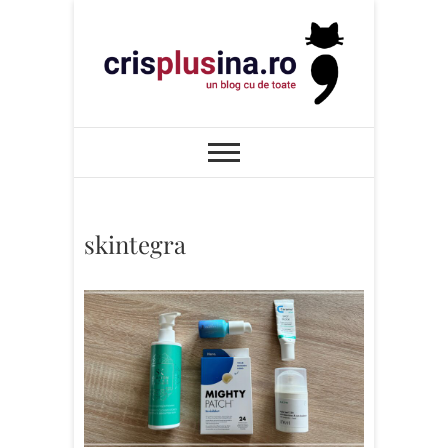
Skip
to
content
Cris+ina
UN BLOG CU DE TOATE
skintegra