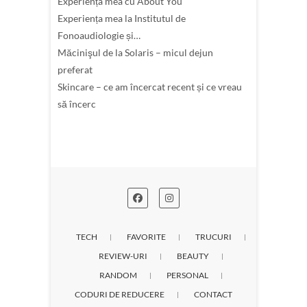
Experiența mea cu About You
Experiența mea la Institutul de
Fonoaudiologie și…
Măcinişul de la Solaris – micul dejun
preferat
Skincare – ce am încercat recent și ce vreau
să încerc
TECH
FAVORITE
TRUCURI
REVIEW-URI
BEAUTY
RANDOM
PERSONAL
CODURI DE REDUCERE
CONTACT