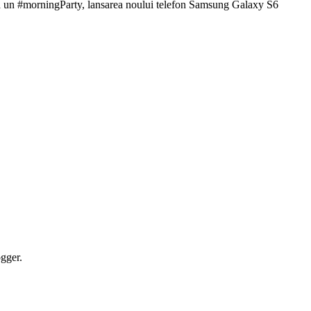
gger.