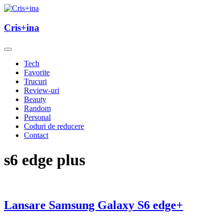
Skip
to
un blog cu de toate
content
Cris+ina
Cris+ina
Tech
Favorite
Trucuri
Review-uri
Beauty
Random
Personal
Coduri de reducere
Contact
s6 edge plus
Lansare Samsung Galaxy S6 edge+