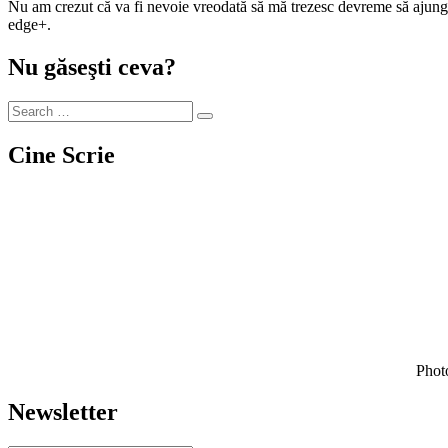
Nu am crezut că va fi nevoie vreodată să mă trezesc devreme să ajung la o petrecere. Azi s-a întâmplat, pentru că am avut ocazia să particip la un #morningParty, lansarea noului telefon Samsung Galaxy S6
edge+.
Nu găseşti ceva?
Cine Scrie
Photo
Newsletter