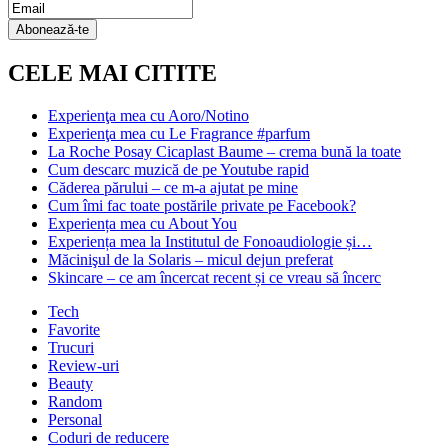
Email
Subscription
Abonează-te
CELE MAI CITITE
Experienţa mea cu Aoro/Notino
Experienţa mea cu Le Fragrance #parfum
La Roche Posay Cicaplast Baume – crema bună la toate
Cum descarc muzică de pe Youtube rapid
Căderea părului – ce m-a ajutat pe mine
Cum îmi fac toate postările private pe Facebook?
Experiența mea cu About You
Experiența mea la Institutul de Fonoaudiologie și…
Măcinişul de la Solaris – micul dejun preferat
Skincare – ce am încercat recent și ce vreau să încerc
Tech
Favorite
Trucuri
Review-uri
Beauty
Random
Personal
Coduri de reducere