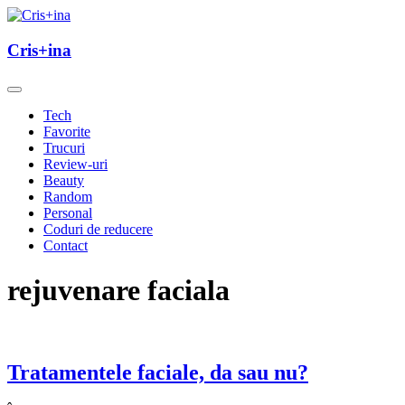
Skip
to
un blog cu de toate
content
Cris+ina
Cris+ina
Tech
Favorite
Trucuri
Review-uri
Beauty
Random
Personal
Coduri de reducere
Contact
rejuvenare faciala
Tratamentele faciale, da sau nu?