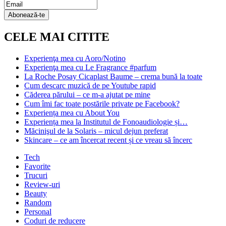
Email
Subscription
Abonează-te
CELE MAI CITITE
Experienţa mea cu Aoro/Notino
Experienţa mea cu Le Fragrance #parfum
La Roche Posay Cicaplast Baume – crema bună la toate
Cum descarc muzică de pe Youtube rapid
Căderea părului – ce m-a ajutat pe mine
Cum îmi fac toate postările private pe Facebook?
Experiența mea cu About You
Experiența mea la Institutul de Fonoaudiologie și…
Măcinişul de la Solaris – micul dejun preferat
Skincare – ce am încercat recent și ce vreau să încerc
Tech
Favorite
Trucuri
Review-uri
Beauty
Random
Personal
Coduri de reducere