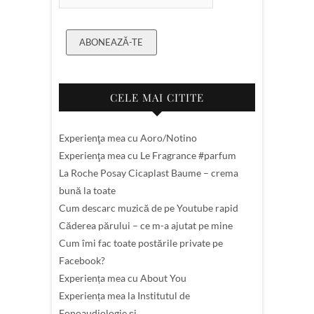
ABONEAZĂ-TE
CELE MAI CITITE
Experienţa mea cu Aoro/Notino
Experienţa mea cu Le Fragrance #parfum
La Roche Posay Cicaplast Baume – crema
bună la toate
Cum descarc muzică de pe Youtube rapid
Căderea părului – ce m-a ajutat pe mine
Cum îmi fac toate postările private pe
Facebook?
Experiența mea cu About You
Experiența mea la Institutul de
Fonoaudiologie și…