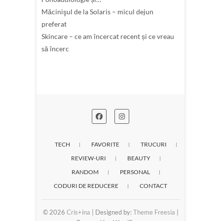
Măcinişul de la Solaris – micul dejun
preferat
Skincare – ce am încercat recent și ce vreau
să încerc
TECH
FAVORITE
TRUCURI
REVIEW-URI
BEAUTY
RANDOM
PERSONAL
CODURI DE REDUCERE
CONTACT
© 2026
Cris+ina
| Designed by:
Theme Freesia
|