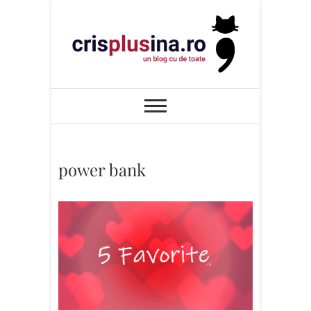
Skip
to
content
Cris+ina
UN BLOG CU DE TOATE
power bank